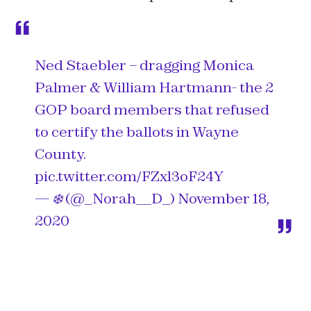
Ned Staebler – dragging Monica
Palmer & William Hartmann- the 2
GOP board members that refused
to certify the ballots in Wayne
County.
pic.twitter.com/FZxl3oF24Y
— ❄️ (@_Norah__D_)
November 18,
2020