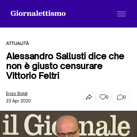
ATTUALITÀ
Alessandro Sallusti dice che
non è giusto censurare
Tutti gli articoli
Vittorio Feltri
Chi siamo
Enzo Boldi
0
0
23 Apr 2020
Contatti