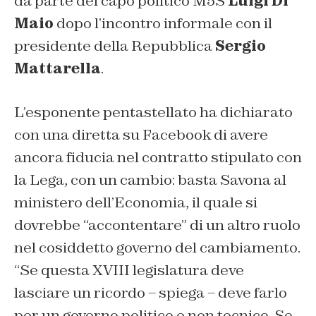
da parte del capo politico M5S
Luigi Di
Maio
dopo l’incontro informale con il
presidente della Repubblica
Sergio
Mattarella
.
L’esponente pentastellato ha dichiarato
con una diretta su Facebook di avere
ancora fiducia nel contratto stipulato con
la Lega, con un cambio: basta Savona al
ministero dell’Economia, il quale si
dovrebbe “accontentare” di un altro ruolo
nel cosiddetto governo del cambiamento.
“
Se questa XVIII legislatura deve
lasciare un ricordo
– spiega –
deve farlo
per un governo politico e non tecnico. Se