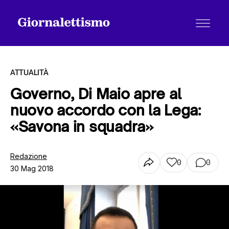
ATTUALITÀ
Governo, Di Maio apre al
nuovo accordo con la Lega:
Tutti gli articoli
«Savona in squadra»
Chi siamo
Redazione
0
0
30 Mag 2018
Contatti