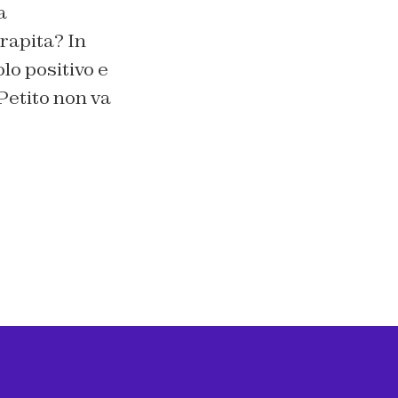
a
rapita? In
olo positivo e
Petito non va