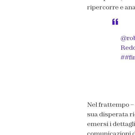
ripercorre e ana
@ro
Red
##fi
Nel frattempo –
sua disperata r
emersi i dettagli
comunicazioni di