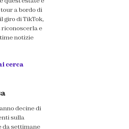
e quest’estate è
tour a bordo di
 giro di TikTok,
a riconoscerla e
ltime notizie
hi cerca
sa
anno decine di
nti sulla
e da settimane