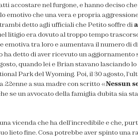
fatti accostare nel furgone, e hanno deciso che
llo emotivo che una vera e propria aggression
ambi detto agli ufficiali che Petito soffre di
a
el litigio era dovuto al troppo tempo trascor
e emotiva tra loro e aumentava il numero di d
to ha detto di aver ricevuto un aggiornamento 
agosto, quando lei e Brian stavano lasciando lo 
onal Park del Wyoming. Poi, il 30 agosto, l’u
la 22enne a sua madre con scritto «
Nessun se
he se un avvocato della famiglia dubita sia sta
una vicenda che ha dell’incredibile e che, pur
suo lieto fine. Cosa potrebbe aver spinto una r