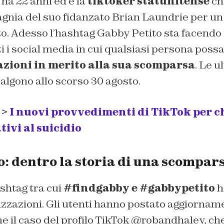
 ha 22 anni ed è la
tiktoker statunitense
ch
gnia del suo fidanzato Brian Laundrie per un 
o. Adesso l’hashtag Gabby Petito sta facendo il
i i social media in cui qualsiasi persona poss
zioni in merito alla sua scomparsa
. Le u
salgono allo scorso 30 agosto.
 >
I nuovi provvedimenti di TikTok per c
tivi al suicidio
o: dentro la storia di una scompar
ashtag tra cui
#findgabby e #gabbypetito
h
lizzazioni. Gli utenti hanno postato aggiorname
 il caso del profilo TikTok @robandhaley, ch