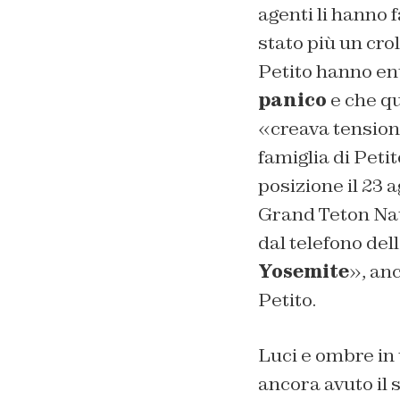
agenti li hanno 
stato più un cro
Petito hanno entr
panico
e che qu
«creava tension
famiglia di Peti
posizione il 23 
Grand Teton Nati
dal telefono del
Yosemite
», anc
Petito.
Luci e ombre in 
ancora avuto il 