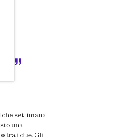
ualche settimana
osto una
io
tra i due. Gli