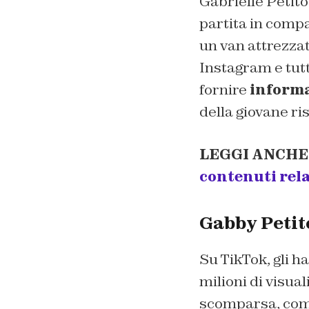
Gabrielle Petito
partita in compa
un van attrezzat
Instagram e tutt
fornire
informa
della giovane ri
LEGGI ANCHE
contenuti rela
Gabby Petit
Su TikTok, gli h
milioni di visua
scomparsa, come