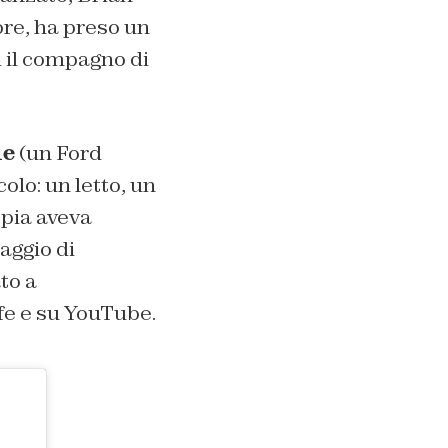
bre, ha preso un
i il compagno di
.
ne
(un Ford
colo: un letto, un
ppia aveva
aggio di
to a
fe e su YouTube.