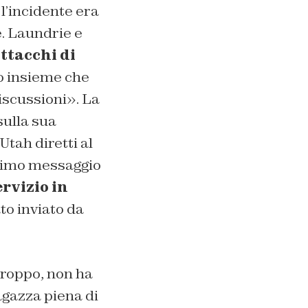
 l’incidente era
e. Laundrie e
ttacchi di
so insieme che
iscussioni». La
sulla sua
Utah diretti al
ltimo messaggio
rvizio in
to inviato da
troppo, non ha
agazza piena di