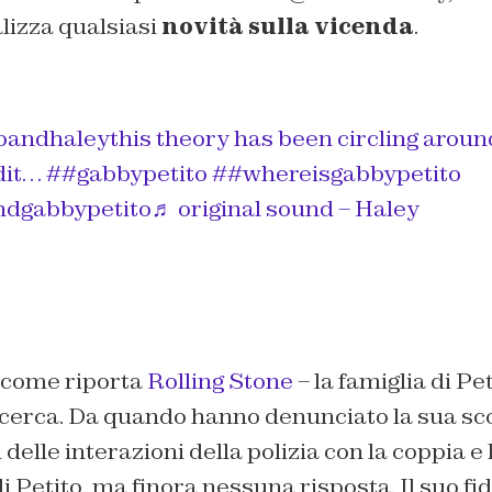
lizza qualsiasi
novità sulla vicenda
.
bandhaley
this theory has been circling aroun
dit…
##gabbypetito
##whereisgabbypetito
ndgabbypetito
♬ original sound – Haley
 come riporta
Rolling Stone
– la famiglia di Pe
icerca. Da quando hanno denunciato la sua s
 delle interazioni della polizia con la coppia e 
 Petito, ma finora nessuna risposta. Il suo fi