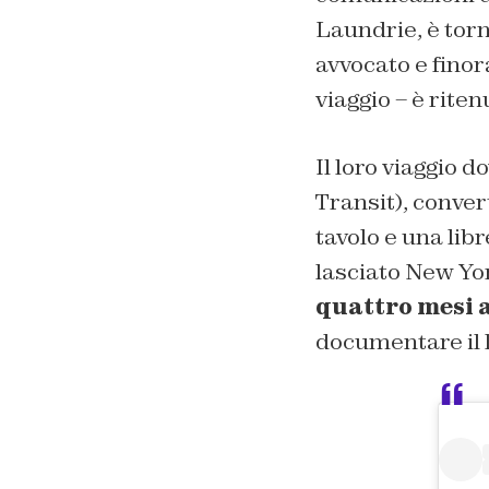
Laundrie, è torn
avvocato e finor
viaggio – è riten
Il loro viaggio 
Transit), conver
tavolo e una lib
lasciato New Yor
quattro mesi a
documentare il l