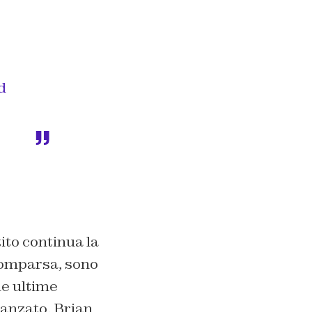
d
tito continua la
comparsa, sono
le ultime
danzato, Brian