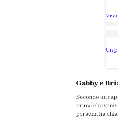
Visu
Un p
Gabby e Bria
Secondo un rappo
prima che veniss
persona ha chiam