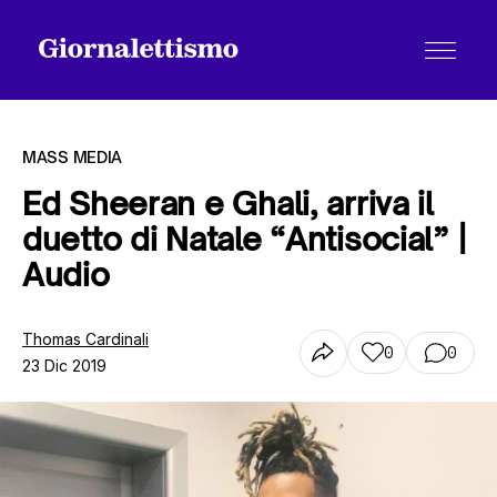
MASS MEDIA
Ed Sheeran e Ghali, arriva il
duetto di Natale “Antisocial” |
Tutti gli articoli
Audio
Chi siamo
Thomas Cardinali
0
0
23 Dic 2019
Contatti