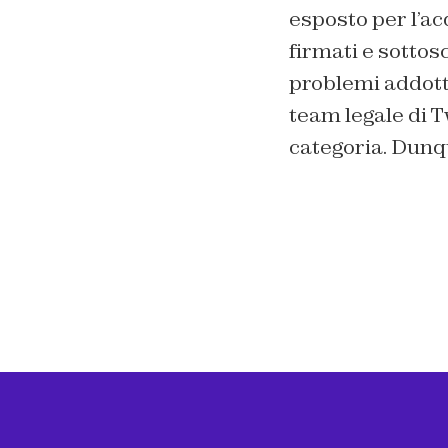
esposto per l’acq
firmati e sottos
problemi addotti
team legale di T
categoria. Dunqu