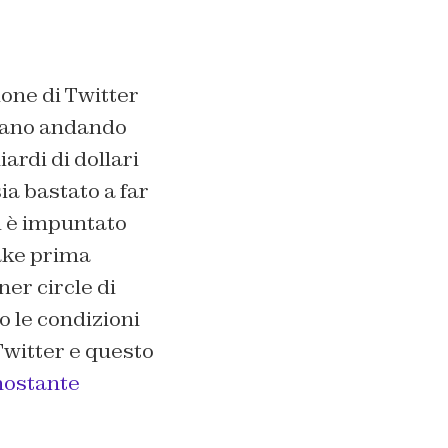
ione di Twitter
tiano andando
ardi di dollari
sia bastato a far
si è impuntato
fake prima
er circle di
 le condizioni
Twitter e questo
ostante