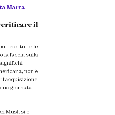
nta Marta
erificare il
ot, con tutte le
la faccia sulla
significhi
mericana, non è
 l’acquisizione
 una giornata
on Musk si è