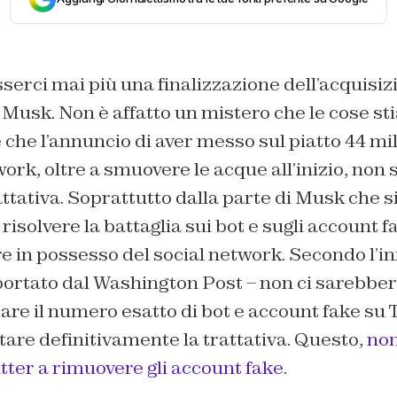
erci mai più una finalizzazione dell’acquisiz
 Musk. Non è affatto un mistero che le cose s
 che l’annuncio di aver messo sul piatto 44 mili
work, oltre a smuovere le acque all’inizio, non 
attativa. Soprattutto dalla parte di Musk che 
r risolvere la battaglia sui bot e sugli account 
e in possesso del social network. Secondo l’inn
ortato dal Washington Post – non ci sarebbero
care il numero esatto di bot e account fake su 
tare definitivamente la trattativa. Questo,
non
tter a rimuovere gli account fake
.