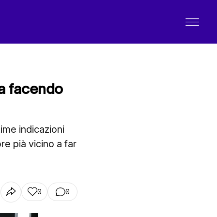
sta facendo
ime indicazioni
e pià vicino a far
0
0