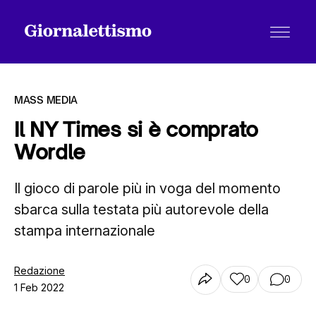
MASS MEDIA
Il NY Times si è comprato
Wordle
Tutti gli articoli
Il gioco di parole più in voga del momento
sbarca sulla testata più autorevole della
Chi siamo
stampa internazionale
Contatti
Redazione
0
0
1 Feb 2022