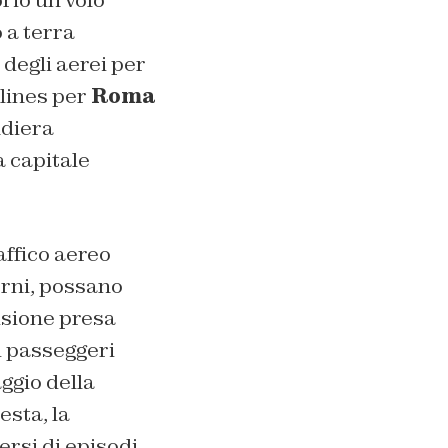
 a terra
 degli aerei per
lines per
Roma
ndiera
a capitale
affico aereo
iorni, possano
isione presa
i passeggeri
aggio della
esta, la
ersi di episodi