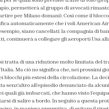
mpio, permetterà al gruppo di avvocati rimasto
partire per Milano domani). Così come il blocco
ifica automaticamente che i voli American Air
 esempio, siano cancellati: la compagnia di ba
ti, continuerà a collegare gli aeroporti Usa all
si tratta di una riduzione molto limitata del tr
’Italia. Ma ciò no significa che, nei prossimi g
i blocchi più estesi della circolazione. La dec
ata senz’altro all’episodio denunciato da alcun
dei quali già imbarcati, che hanno visto l’equip
arsi di salire a bordo. In seguito a questa prot
iso, in maniera preventiva, di evitare il ripet