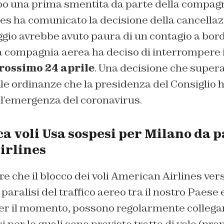
po una prima smentita da parte della compagn
es ha comunicato la decisione della cancellaz
ggio avrebbe avuto paura di un contagio a bor
a compagnia aerea ha deciso di interrompere i
prossimo 24 aprile
. Una decisione che supera
alle ordinanze che la presidenza del Consiglio 
l’emergenza del coronavirus.
ca voli Usa sospesi per Milano da p
irlines
e che il blocco dei voli American Airlines verso
paralisi del traffico aereo tra il nostro Paese e 
per il momento, possono regolarmente collegar
i per le quali sono previste tratte di volo (pro