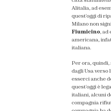
Alitalia, ad ese
quest’oggi di ri
Milano non sign
Fiumicino
, ad
americana, infat
italiana.
Per ora, quindi, 
dagli Usa verso l
esserci anche de
quest’oggi è leg
italiani, alcuni 
compagnia rifiut
compagnia ha dec