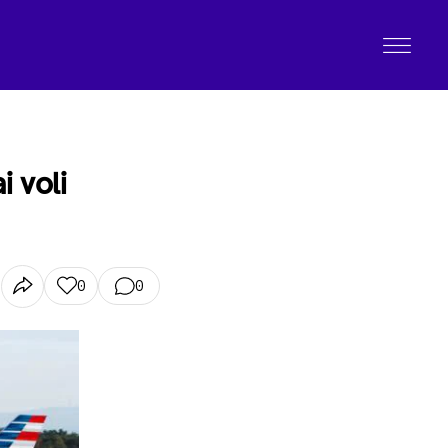
i voli
0
0