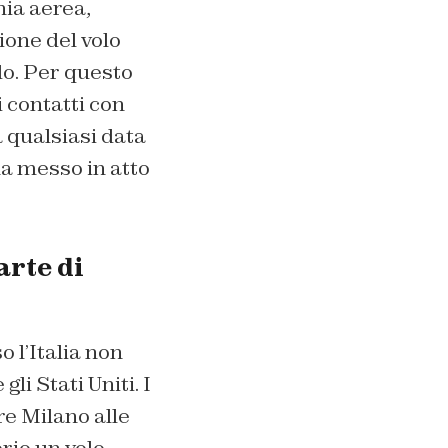
ia aerea,
ione del volo
do. Per questo
 contatti con
 qualsiasi data
ha messo in atto
arte di
 l’Italia non
gli Stati Uniti. I
e Milano alle
prio un volo