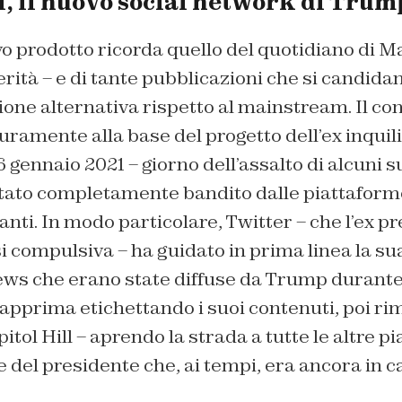
l, il nuovo social network di Trum
o prodotto ricorda quello del quotidiano di M
erità – e di tante pubblicazioni che si candid
ione alternativa rispetto al mainstream. Il con
uramente alla base del progetto dell’ex inquil
6 gennaio 2021 – giorno dell’assalto di alcuni s
 stato completamente bandito dalle piattaforme
anti. In modo particolare, Twitter – che l’ex p
 compulsiva – ha guidato in prima linea la sua
news che erano state diffuse da Trump durante
apprima etichettando i suoi contenuti, poi ri
itol Hill – aprendo la strada a tutte le altre p
del presidente che, ai tempi, era ancora in c