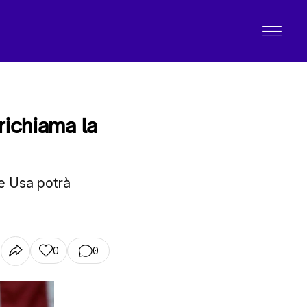
richiama la
te Usa potrà
0
0