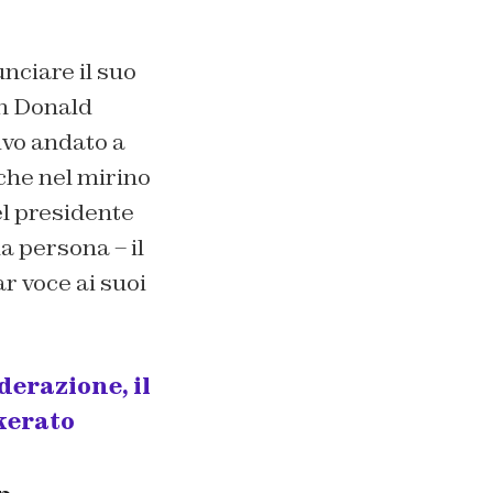
unciare il suo
in Donald
ivo andato a
che nel mirino
el presidente
a persona – il
r voce ai suoi
derazione, il
kerato