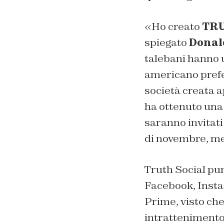
«Ho creato
TRU
spiegato
Donal
talebani hanno 
americano prefer
società creata 
ha ottenuto una v
saranno invitati
di novembre, ment
Truth Social pu
Facebook, Insta
Prime, visto che
intrattenimento