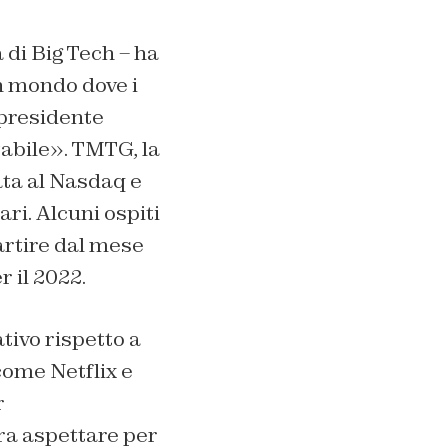
 di Big Tech – ha
un mondo dove i
 presidente
tabile». TMTG, la
ta al Nasdaq e
ari. Alcuni ospiti
artire dal mese
r il 2022.
tivo rispetto a
come Netflix e
r
ra aspettare per