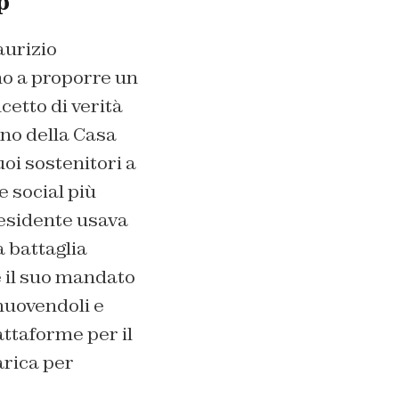
p
aurizio
ano a proporre un
cetto di verità
ino della Casa
uoi sostenitori a
 social più
residente usava
 battaglia
 il suo mandato
muovendoli e
iattaforme per il
arica per