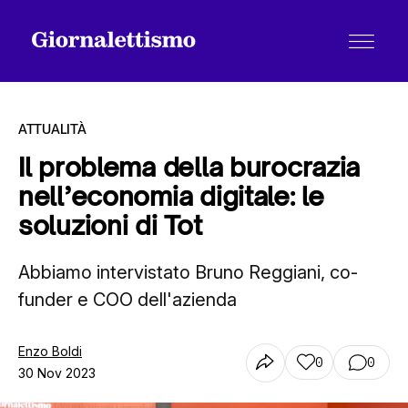
ATTUALITÀ
Il problema della burocrazia
nell’economia digitale: le
Tutti gli articoli
soluzioni di Tot
Abbiamo intervistato Bruno Reggiani, co-
Chi siamo
funder e COO dell'azienda
Contatti
Enzo Boldi
0
0
30 Nov 2023