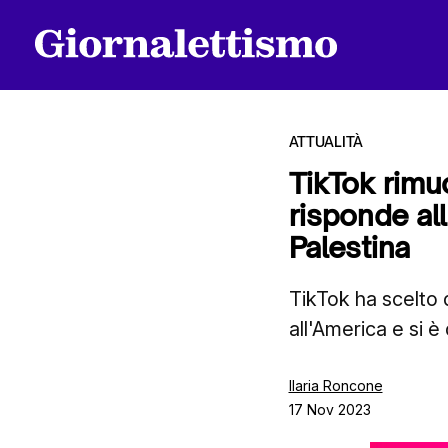
ATTUALITÀ
TikTok rimuo
risponde al
Tutti gli articoli
Palestina
TikTok ha scelto d
Chi siamo
all'America e si è
Contatti
Ilaria Roncone
17 Nov 2023