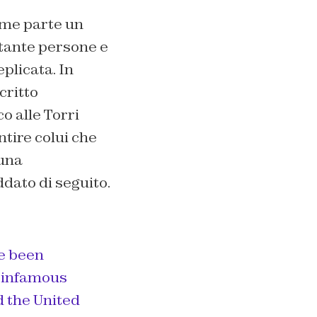
ome parte un
 tante persone e
eplicata. In
critto
o alle Torri
tire colui che
 una
dato di seguito.
ve been
s infamous
d the United