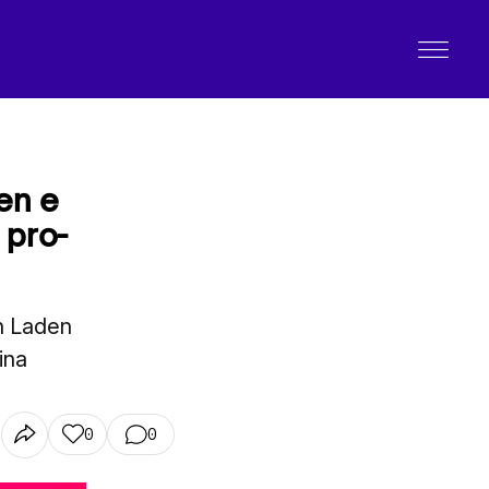
den e
 pro-
in Laden
ina
0
0