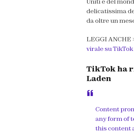
Uniti e del mond
delicatissima de
da oltre un mes
LEGGI ANCHE 
virale su TikTok
TikTok ha ri
Laden
Content promo
any form of 
this content 