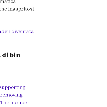
ematica
ese inaspritosi
Laden diventata
 di bin
 supporting
y removing
m. The number