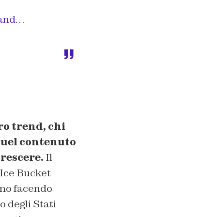
, and…
ro trend, chi
 quel contenuto
crescere.
Il
 Ice Bucket
nno facendo
 degli Stati