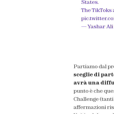
States.
The TikToks a
pic.twitter.
— Yashar Ali
Partiamo dal p
sceglie di par
avrà una diffu
punto è che ques
Challenge (tanti
affermazioni ris