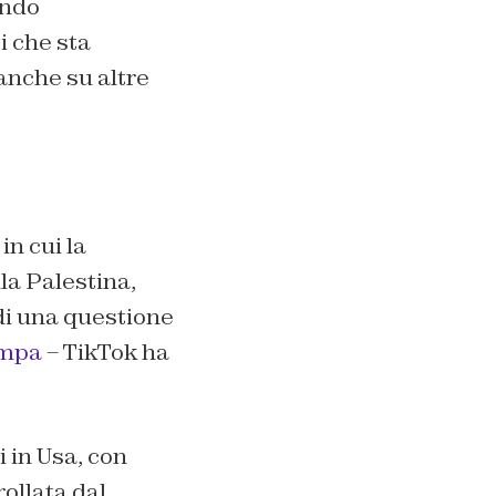
ando
i che sta
anche su altre
in cui la
la Palestina,
, di una questione
ampa
– TikTok ha
 in Usa, con
ollata dal