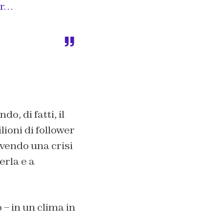
ur…
, di fatti, il
lioni di follower
vendo una crisi
erla e a
– in un clima in