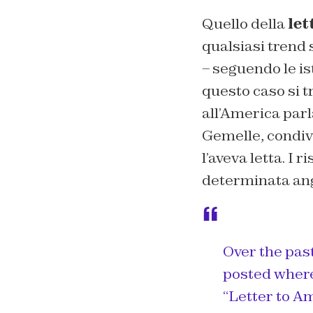
Quello della
let
qualsiasi trend
– seguendo le ist
questo caso si t
all’America parl
Gemelle, condivi
l’aveva letta. I 
determinata ang
Over the past
posted where
“Letter to A