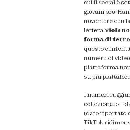
cui il social è s
giovani pro-Hama
novembre con la
lettera
violano
forma di terr
questo contenuto
numero di video 
piattaforma non
su più piattafo
I numeri raggiun
collezionato – da
(dato riportato 
TikTok ridimensi