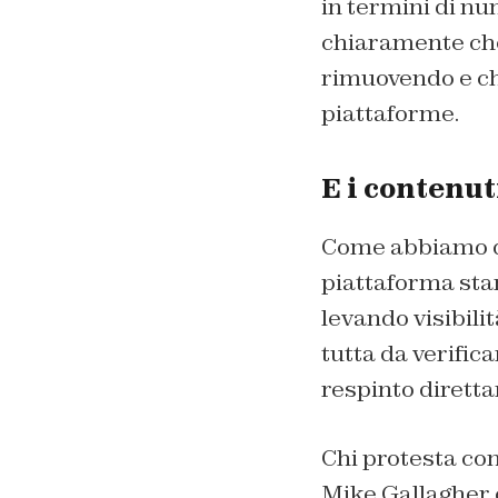
in termini di nu
chiaramente che
rimuovendo e che
piattaforme.
E i contenut
Come abbiamo det
piattaforma sta
levando visibilit
tutta da verific
respinto diretta
Chi protesta con
Mike Gallagher c