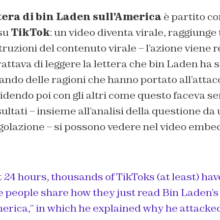
tera di bin Laden sull’America
è partito c
 su
TikTok
: un video diventa virale, raggiunge
ruzioni del contenuto virale – l’azione viene r
rattava di leggere la lettera che bin Laden ha s
ando delle ragioni che hanno portato all’attacc
dendo poi con gli altri come questo faceva sen
risultati – insieme all’analisi della questione da
olazione – si possono vedere nel video embed
 24 hours, thousands of TikToks (at least) ha
 people share how they just read Bin Laden’
merica,” in which he explained why he attacke