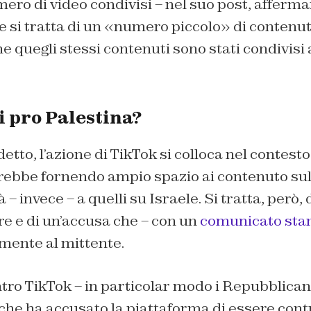
mero di video condivisi – nel suo post, afferm
 si tratta di un «numero piccolo» di contenut
 quegli stessi contenuti sono stati condivisi 
i pro Palestina?
to, l’azione di TikTok si colloca nel contesto 
rebbe fornendo ampio spazio ai contenuto sul
à – invece – a quelli su Israele. Si tratta, però
are e di un’accusa che – con un
comunicato st
mente al mittente.
tro TikTok – in particolar modo i Repubblicani
he ha accusato la piattaforma di essere contr