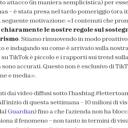
otto attacco (in maniera semplicistica) per ess
s – è stata presa nel tardo pomeriggio (ora it
 seguente motivazione: «I contenuti che pr
 chiaramente le nostre regole sul sostegn
orismo
. Stiamo rimuovendo in modo proattivo
 e indagando su come è arrivato sulla nostra 
su TikTok è piccolo e i rapporti sui trend sull
 sono accurati. Questo non è esclusivo di Tik
rme e media».
ti dai video diffusi sotto l’hashtag #letterto
ll’inizio di questa settimana – 10 milioni di vi
dal
Guardian
) fino a che l’azienda non ha blocc
ona il fenomeno – non tanto in termini di vis