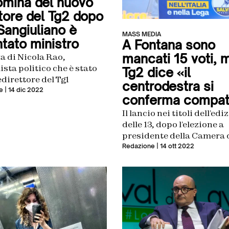
omina del nuovo
ttore del Tg2 dopo
Sangiuliano è
MASS MEDIA
ntato ministro
A Fontana sono
mancati 15 voti, m
ta di Nicola Rao,
ista politico che è stato
Tg2 dice «il
edirettore del Tg1
centrodestra si
e
| 14 dic 2022
conferma compat
Il lancio nei titoli dell’edi
delle 13, dopo l’elezione a
presidente della Camera 
vicesegretario della Lega
Redazione
| 14 ott 2022