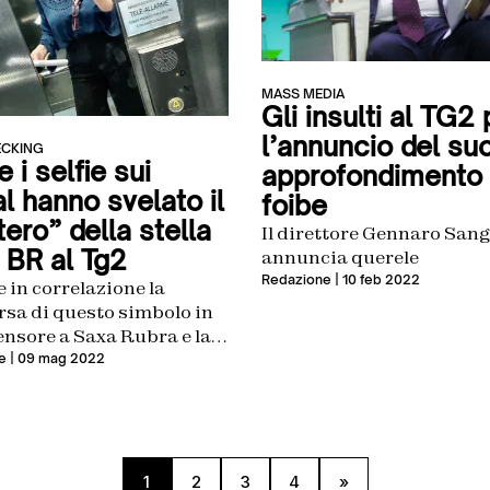
MASS MEDIA
Gli insulti al TG2 
l’annuncio del su
ECKING
i selfie sui
approfondimento 
l hanno svelato il
foibe
ero” della stella
Il direttore Gennaro Sang
 BR al Tg2
annuncia querele
Redazione
| 10 feb 2022
 in correlazione la
sa di questo simbolo in
ensore a Saxa Rubra e la
ipazione di Gennaro
e
| 09 mag 2022
iano alla convention di
 d’Italia è – di fatto – una
ews
1
2
3
4
»