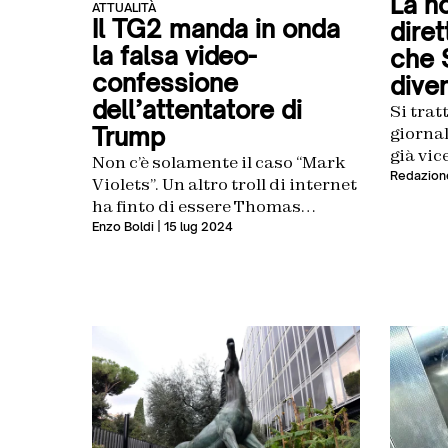
La n
ATTUALITÀ
Il TG2 manda in onda
dire
la falsa video-
che 
confessione
dive
dell’attentatore di
Si trat
Trump
giornal
già vic
Non c’è solamente il caso “Mark
Redazion
Violets”. Un altro troll di internet
ha finto di essere Thomas
Matthew Crooks, dicendo di non
Enzo Boldi
| 15 lug 2024
essere stato ucciso e di essere
ancora in fuga. E il telegiornale
del servizio pubblico ci è
cascato