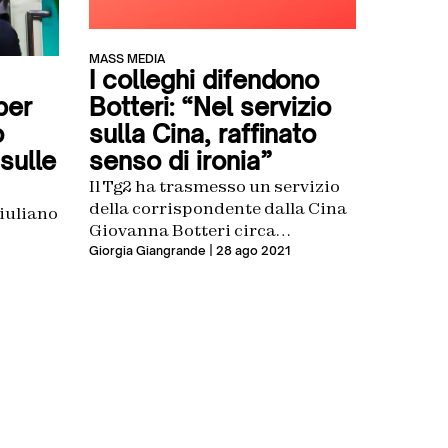
MASS MEDIA
I colleghi difendono
Botteri: “Nel servizio
per
sulla Cina, raffinato
o
senso di ironia”
sulle
Il Tg2 ha trasmesso un servizio
della corrispondente dalla Cina
iuliano
Giovanna Botteri circa
l’introduzione nel paese dello
Giorgia Giangrande
| 28 ago 2021
studio del «pensiero», ma è
polemica