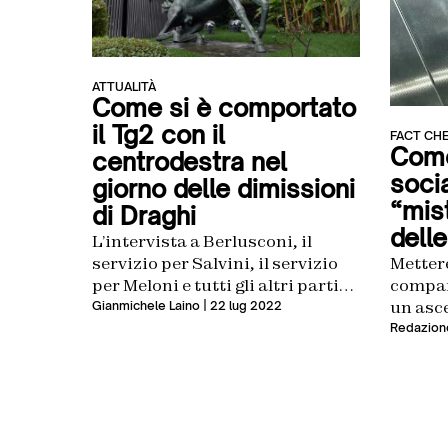
ATTUALITÀ
Come si è comportato
il Tg2 con il
FACT CH
Come 
centrodestra nel
socia
giorno delle dimissioni
“mist
di Draghi
delle
L’intervista a Berlusconi, il
servizio per Salvini, il servizio
Mettere
per Meloni e tutti gli altri partiti
compar
in un unico pastone. La protesta
un asc
Gianmichele Laino
| 22 lug 2022
di Michele Anzaldi
partec
Redazion
Sangiul
Fratelli
fake n