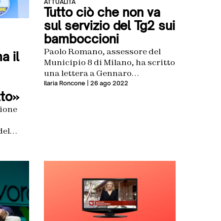
ATTUALITÀ
Tutto ciò che non va
sul servizio del Tg2 sui
bamboccioni
Paolo Romano, assessore del
a il
Municipio 8 di Milano, ha scritto
una lettera a Gennaro
Sangiuliano per un servizio del
Ilaria Roncone
| 26 ago 2022
to»
Tg2 sui bamboccioni italiani
andato in onda tre giorni fa
zione
del