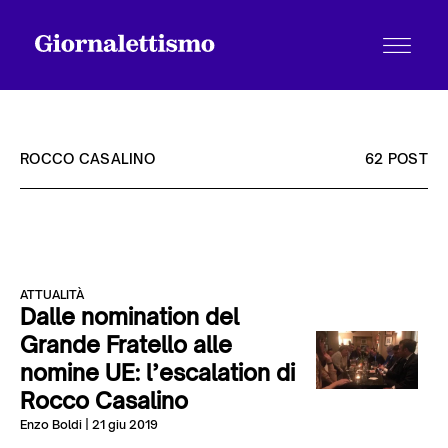
ROCCO CASALINO
62 POST
Tutti gli articoli
ATTUALITÀ
Chi siamo
Dalle nomination del
Grande Fratello alle
nomine UE: l’escalation di
Contatti
Rocco Casalino
Enzo Boldi
| 21 giu 2019