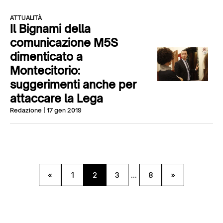
ATTUALITÀ
Il Bignami della
comunicazione M5S
dimenticato a
Montecitorio:
suggerimenti anche per
attaccare la Lega
Redazione
| 17 gen 2019
«
1
2
3
...
8
»