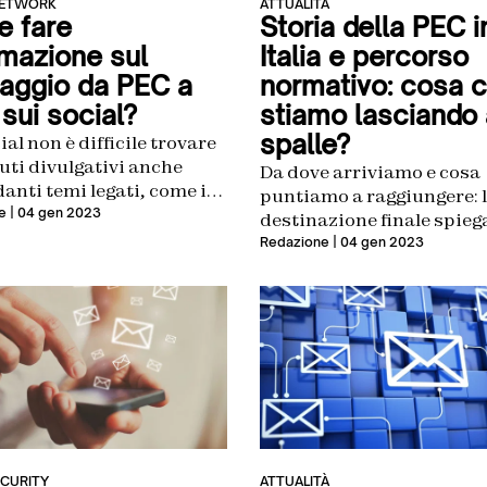
NETWORK
ATTUALITÀ
 fare
Storia della PEC i
rmazione sul
Italia e percorso
aggio da PEC a
normativo: cosa c
sui social?
stiamo lasciando 
spalle?
ial non è difficile trovare
uti divulgativi anche
Da dove arriviamo e cosa
anti temi legati, come in
puntiamo a raggiungere: 
caso, il mondo degli
e
| 04 gen 2023
destinazione finale spieg
ti digitali utilizzati dai
attraverso i passaggi che
Redazione
| 04 gen 2023
ionisti o dalle persone
reso la PEC quella che
 che decidono di
conosciamo oggi
re questi mezzi
ECURITY
ATTUALITÀ