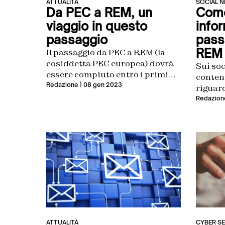
ATTUALITÀ
SOCIAL 
Da PEC a REM, un
Come
viaggio in questo
info
passaggio
pass
REM 
Il passaggio da PEC a REM (la
cosiddetta PEC europea) dovrà
Sui soc
essere compiuto entro i primi
conten
mesi del 2024 e comporta
Redazione
| 08 gen 2023
riguard
qualche cambiamento per gli
questo 
Redazion
utenti
strumen
profess
comuni
sfrutta
ATTUALITÀ
CYBER S