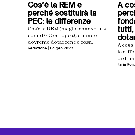
Cos’è la REM e
A co
perché sostituirà la
perc
PEC: le differenze
fond
tutti
Cos’è la REM (meglio conosciuta
come PEC europea), quando
dota
dovremo dotarcene e cosa
A cosa 
cambia rispetto alla PEC?
Redazione
| 04 gen 2023
le diff
ordinar
digita
Ilaria Ro
perché
un indi
Certifi