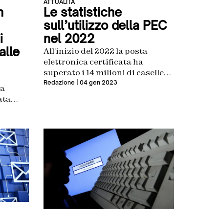
ATTUALITÀ
n
Le statistiche
sull’utilizzo della PEC
i
nel 2022
alle
All’inizio del 2022 la posta
elettronica certificata ha
superato i 14 milioni di caselle
attive in Italia
Redazione
| 04 gen 2023
la
ata
 hanno