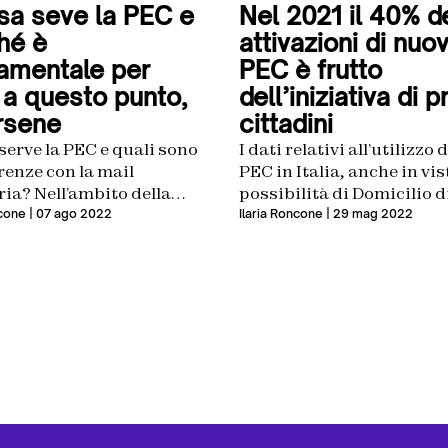
sa seve la PEC e
Nel 2021 il 40% d
hé è
attivazioni di nuo
amentale per
PEC è frutto
, a questo punto,
dell’iniziativa di pr
rsene
cittadini
serve la PEC e quali sono
I dati relativi all’utilizzo 
erenze con la mail
PEC in Italia, anche in vis
ia? Nell’ambito della
possibilità di Domicilio d
lizzazione, vediamo
sono in crescita
ncone
| 07 ago 2022
Ilaria Roncone
| 29 mag 2022
 è importante dotarsi di
rizzo di Posta Elettronica
cata