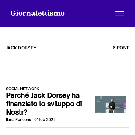
JACK DORSEY
6 POST
Tutti gli articoli
SOCIAL NETWORK
Chi siamo
Perché Jack Dorsey ha
finanziato lo sviluppo di
Nostr?
Contatti
Ilaria Roncone
| 01 feb 2023