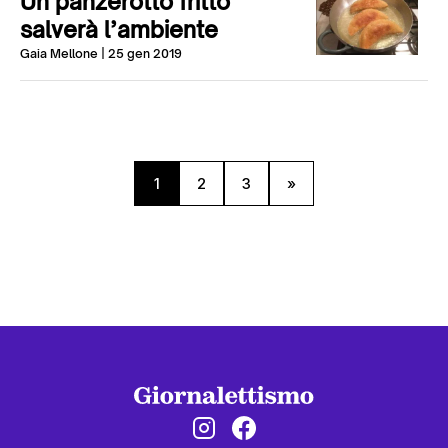
Un panzerotto fritto
salverà l’ambiente
Gaia Mellone
| 25 gen 2019
1
2
3
»