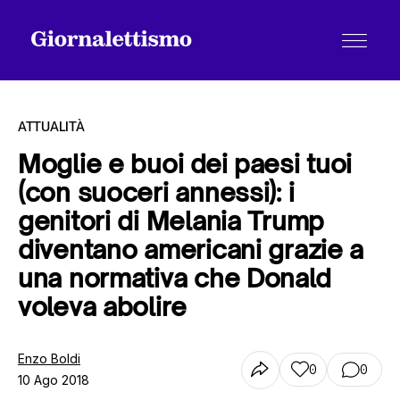
ATTUALITÀ
Moglie e buoi dei paesi tuoi
(con suoceri annessi): i
Tutti gli articoli
genitori di Melania Trump
diventano americani grazie a
Chi siamo
una normativa che Donald
voleva abolire
Contatti
Enzo Boldi
0
0
10 Ago 2018