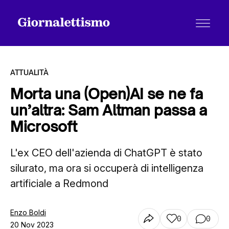
ATTUALITÀ
Morta una (Open)AI se ne fa
un’altra: Sam Altman passa a
Tutti gli articoli
Microsoft
L'ex CEO dell'azienda di ChatGPT è stato
Chi siamo
silurato, ma ora si occuperà di intelligenza
artificiale a Redmond
Contatti
Enzo Boldi
0
0
20 Nov 2023