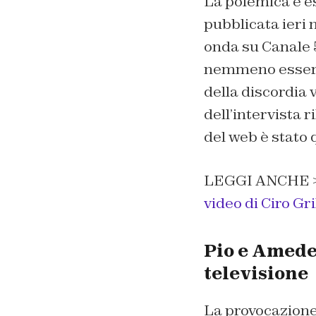
La polemica è es
pubblicata ieri 
onda su Canale 5
nemmeno essere
della discordia 
dell’intervista 
del web è stato q
LEGGI ANCHE 
video di Ciro Gri
Pio e Amedeo
televisione
La provocazione 