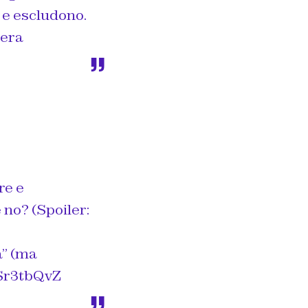
o e escludono.
Sera
re e
 no? (Spoiler:
a” (ma
Sr3tbQvZ