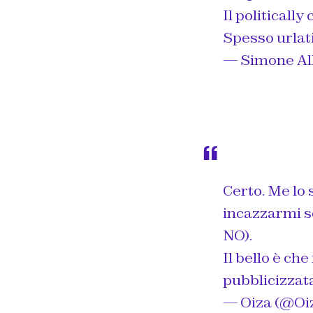
Il politicall
Spesso urlati
— Simone Al
Certo. Me lo
incazzarmi se
NO).
Il bello è ch
pubblicizzata
— Oiza (@O