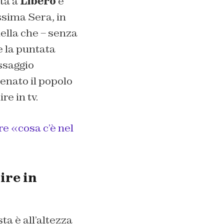
ata a
Libero
e
ssima Sera, in
ella che – senza
 la puntata
assaggio
enato il popolo
re in tv.
re «cosa c’è nel
ire in
ta è all’altezza