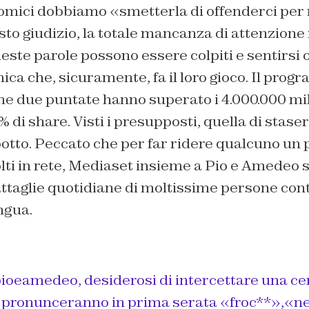
omici dobbiamo «smetterla di offenderci per 
sto giudizio, la totale mancanza di attenzione 
este parole possono essere colpiti e sentirsi o
ica che, sicuramente, fa il loro gioco. Il pro
me due puntate hanno superato i 4.000.000 mil
1% di share. Visti i presupposti, quella di stase
otto. Peccato che per far ridere qualcuno un p
lti in rete, Mediaset insieme a Pio e Amedeo
attaglie quotidiane di moltissime persone contr
ingua.
ioeamedeo
, desiderosi di intercettare una c
, pronunceranno in prima serata «froc**»,«ne