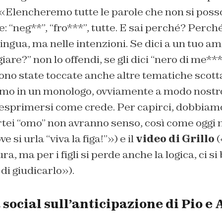
«Elencheremo tutte le parole che non si posso
e: “neg**”, “fro***”, tutte. E sai perché? Perché
lingua, ma nelle intenzioni. Se dici a un tuo am
re?” non lo offendi, se gli dici “nero di me***!
sono state toccate anche altre tematiche scott
amo in un monologo, ovviamente a modo nostr
 esprimersi come crede. Per capirci, dobbiamo
ortei “omo” non avranno senso, così come oggi
e si urla “viva la figa!”») e il
video di Grillo
(
a, ma per i figli si perde anche la logica, ci si
di giudicarlo»).
social sull’anticipazione di Pio 