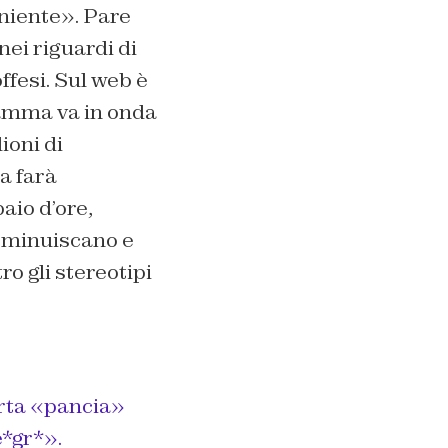
niente». Pare
nei riguardi di
ffesi. Sul web è
gramma va in onda
ioni di
ra farà
aio d’ore,
 sminuiscano e
o gli stereotipi
erta «pancia»
*gr*».