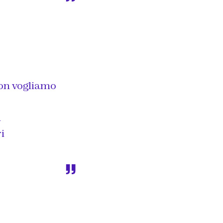
 non vogliamo
i
i