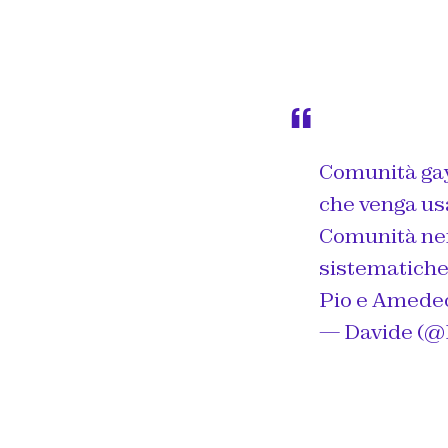
Comunità gay:
che venga us
Comunità ner
sistematiche 
Pio e Amedeo
— Davide (@