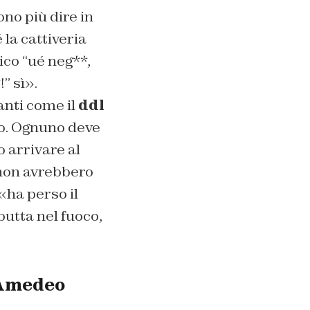
no più dire in
 la cattiveria
ico “ué neg**,
” sì».
anti come il
ddl
o. Ognuno deve
 arrivare al
 non avrebbero
«ha perso il
 butta nel fuoco,
e Amedeo