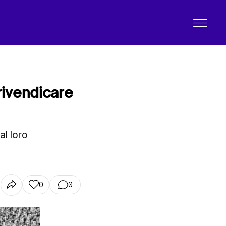
rivendicare
l loro
0
0