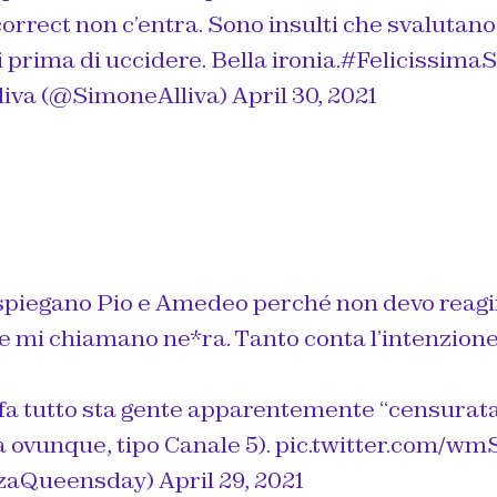
y correct non c’entra. Sono insulti che svalutan
 prima di uccidere. Bella ironia.
#Felicissima
liva (@SimoneAlliva)
April 30, 2021
 spiegano Pio e Amedeo perché non devo reagi
 mi chiamano ne*ra. Tanto conta l’intenzione
e fa tutto sta gente apparentemente “censurat
 ovunque, tipo Canale 5).
pic.twitter.com/wm
izaQueensday)
April 29, 2021