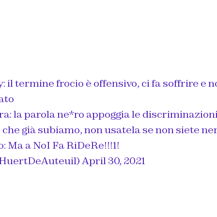
 il termine frocio è offensivo, ci fa soffrire e
ato
a: la parola ne*ro appoggia le discriminazion
che già subiamo, non usatela se non siete ner
: Ma a NoI Fa RiDeRe!!!1!
HuertDeAuteuil)
April 30, 2021