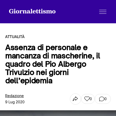
ATTUALITÀ
Assenza di personale e
mancanza di mascherine, il
Tutti gli articoli
quadro del Pio Albergo
Trivulzio nei giorni
Chi siamo
dell’epidemia
Redazione
Contatti
0
0
9 Lug 2020