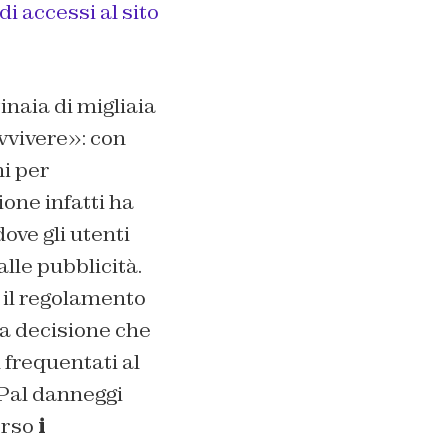
i accessi al sito
inaia di migliaia
vvivere»: con
i per
one infatti ha
 dove gli utenti
lle pubblicità.
 il regolamento
na decisione che
 frequentati al
Pal danneggi
erso
i