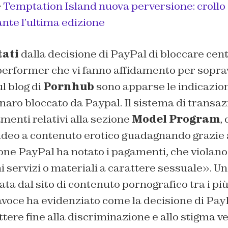
>
Temptation Island nuova perversione: crollo d
nte l’ultima edizione
tati
dalla decisione di PayPal di bloccare cent
performer che vi fanno affidamento per sopra
l blog di
Pornhub
sono apparse le indicazion
naro bloccato da Paypal. Il sistema di transazi
amenti relativi alla sezione
Model Program
,
video a contenuto erotico guadagnando grazie a
one PayPal ha notato i pagamenti, che violano
i servizi o materiali a carattere sessuale». U
ta dal sito di contenuto pornografico tra i più
voce ha evidenziato come la decisione di Pay
ettere fine alla discriminazione e allo stigma v