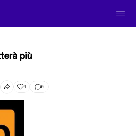
terà più
0
0