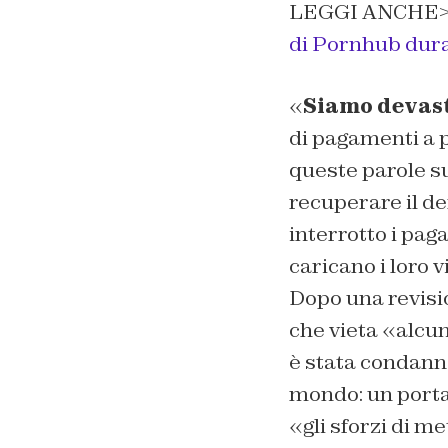
LEGGI ANCHE
di Pornhub dura
«
Siamo devas
di pagamenti a 
queste parole su
recuperare il de
interrotto i pag
caricano i loro 
Dopo una revisi
che vieta «alcun
è stata condanna
mondo: un porta
«gli sforzi di m