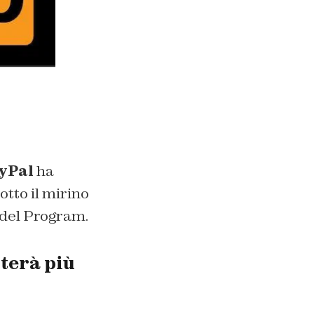
yPal
ha
otto il mirino
odel Program.
terà più