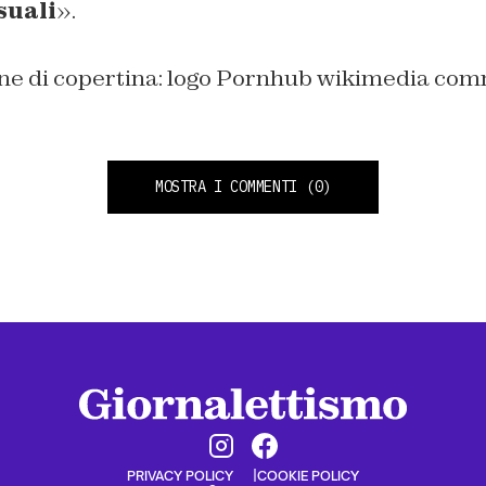
suali
».
ne di copertina: logo Pornhub wikimedia co
MOSTRA I COMMENTI
(0)
PRIVACY POLICY
COOKIE POLICY