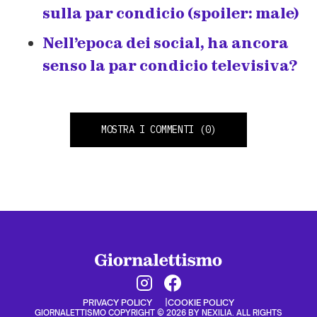
sulla par condicio (spoiler: male)
Nell’epoca dei social, ha ancora
senso la par condicio televisiva?
MOSTRA I COMMENTI
(0)
PRIVACY POLICY
COOKIE POLICY
GIORNALETTISMO COPYRIGHT © 2026 BY NEXILIA. ALL RIGHTS