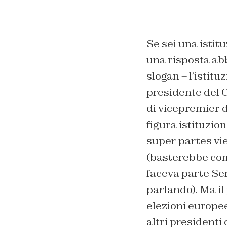
Se sei una istit
una risposta ab
slogan – l’istitu
presidente del Co
di vicepremier da
figura istituzio
super partes vi
(basterebbe com
faceva parte Se
parlando). Ma il
elezioni europee
altri presidenti