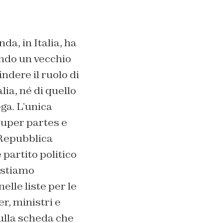
a, in Italia, ha
ndo un vecchio
indere il ruolo di
lia, né di quello
ega. L’unica
super partes e
 Repubblica
partito politico
 stiamo
lle liste per le
r, ministri e
ulla scheda che