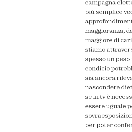
campagna elettor
più semplice vede
approfondimento 
maggioranza, da
maggiore di cari
stiamo attraver
spesso un peso m
condicio potrebb
sia ancora rilev
nascondere dietro
se in tv è necess
essere uguale p
sovraesposizion
per poter confer