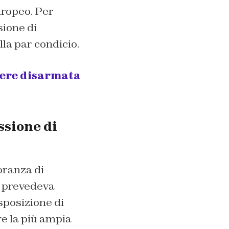
uropeo. Per
ione di
lla par condicio.
sere disarmata
ssione di
oranza di
 e prevedeva
sposizione di
re la più ampia