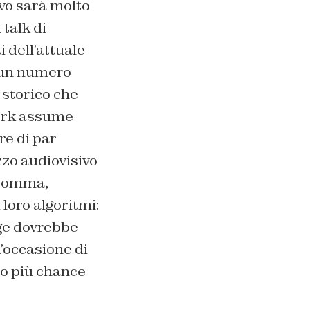
ivo sarà molto
 talk di
 dell’attuale
 un numero
 storico che
work assume
re di par
zzo audiovisivo
insomma,
 loro algoritmi:
egge dovrebbe
’occasione di
ro più chance