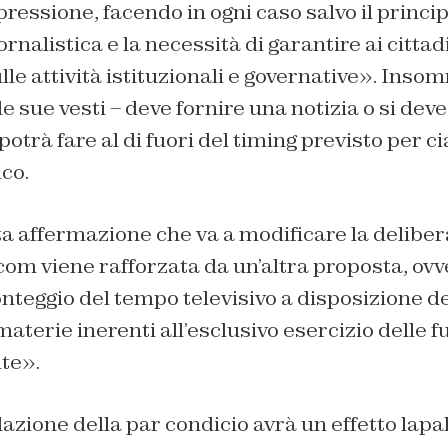
pressione, facendo in ogni caso salvo il princip
iornalistica e la necessità di garantire ai citt
le attività istituzionali e governative». Inso
le sue vesti – deve fornire una notizia o si dev
 potrà fare al di fuori del timing previsto per c
co.
sta affermazione che va a modificare la deliber
com viene rafforzata da un’altra proposta, ovv
nteggio del tempo televisivo a disposizione d
materie inerenti all’esclusivo esercizio delle f
lte».
zione della par condicio avrà un effetto lapal