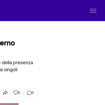
verno
le della presenza
i singoli
0
0