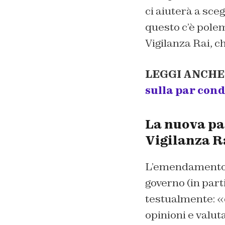
ci aiuterà a sce
questo c’è pole
Vigilanza Rai, c
LEGGI ANCHE
sulla par cond
La nuova pa
Vigilanza R
L’emendamento e
governo (in part
testualmente: «q
opinioni e valuta