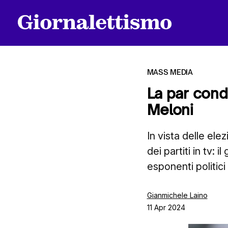
MASS MEDIA
La par cond
Meloni
Tutti gli articoli
In vista delle ele
dei partiti in tv:
Chi siamo
esponenti politici
Contatti
Gianmichele Laino
11 Apr 2024