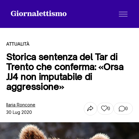
ATTUALITÀ
Storica sentenza del Tar di
Trento che conferma: «Orsa
Tutti gli articoli
JJ4 non imputabile di
aggressione»
Chi siamo
Ilaria Roncone
0
0
30 Lug 2020
Contatti