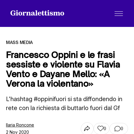
MASS MEDIA
Francesco Oppini e le frasi
sessiste e violente su Flavia
Tutti gli articoli
Vento e Dayane Mello: «A
Verona la violentano»
Chi siamo
L'hashtag #oppinifuori si sta diffondendo in
rete con la richiesta di buttarlo fuori dal Gf
Contatti
Ilaria Roncone
0
0
2 Nov 2020