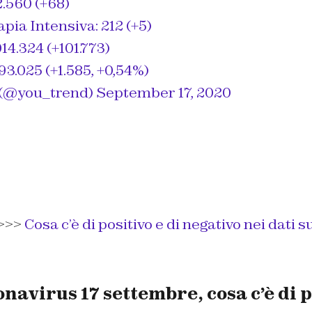
2.560 (+68)
rapia Intensiva: 212 (+5)
014.324 (+101.773)
293.025 (+1.585, +0,54%)
(@you_trend)
September 17, 2020
>>>
Cosa c’è di positivo e di negativo nei dati s
avirus 17 settembre, cosa c’è di p