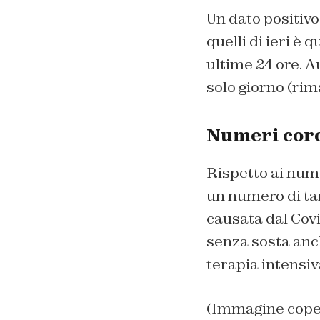
Un dato positiv
quelli di ieri è 
ultime 24 ore. A
solo giorno (rim
Numeri coro
Rispetto ai numer
un numero di tam
causata dal Covid
senza sosta anc
terapia intensiv
(Immagine coper