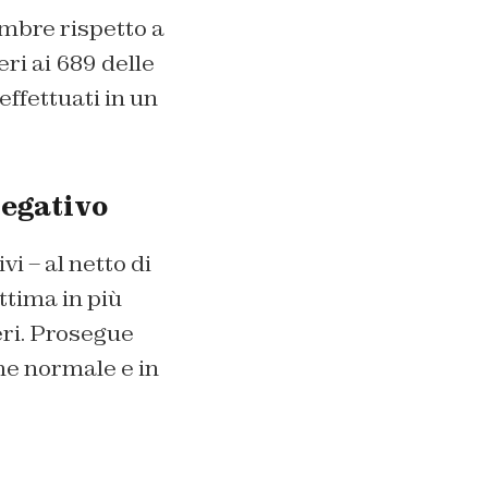
embre rispetto a
eri ai 689 delle
ffettuati in un
negativo
vi – al netto di
ttima in più
ieri. Prosegue
me normale e in