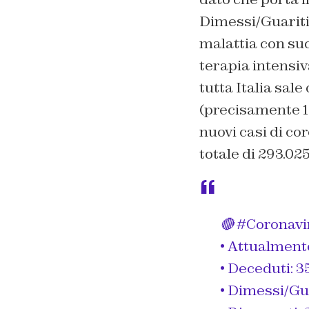
Dimessi/Guariti 
malattia con succ
terapia intensiva
tutta Italia sale
(precisamente 101
nuovi casi di co
totale di 293.025
🔴
#Coronavi
• Attualmente
• Deceduti: 3
• Dimessi/Gua