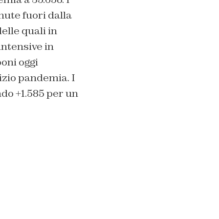
ute fuori dalla
elle quali in
intensive in
poni oggi
nizio pandemia. I
ndo +1.585 per un