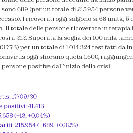
sono 689 (per un totale di 215.954 persone ven
esso). I ricoverati oggi salgono si 68 unità, 5 d
. Il totale delle persone ricoverate in terapia 
 così a 212. Superata la soglia dei 100 mila tam
.773) per un totale di 1.014.324 test fatti da i
ronavirus oggi sfiorano quota 1.600, raggiunge
 persone positive dall’inizio della crisi.
rus
, 17/09/20
 positivi: 41.413
5.658 (+13, +0,04%)
riti: 215.954 (+689, +0,32%)