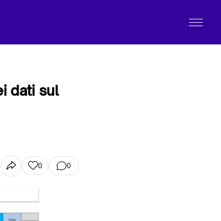
i dati sul
0
0