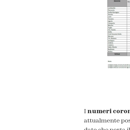
I
numeri coron
attualmente posit
dato che porta i