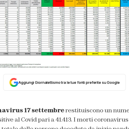
Aggiungi Giornalettismo tra le tue fonti preferite su Google
avirus 17 settembre
restituiscono un nume
ive al Covid pari a 41.413. I morti coronavirus 
l totale delle persone decedute da inizio pande