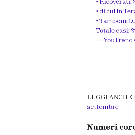
• Ricoverati: 
• di cui in Te
• Tamponi: 1.
Totale casi: 
— YouTrend 
LEGGI ANCHE 
settembre
Numeri coron