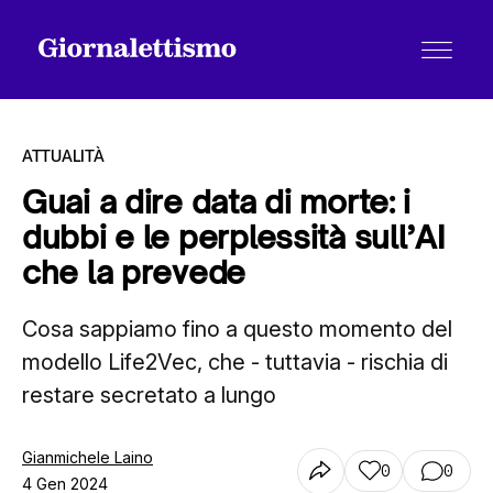
ATTUALITÀ
Guai a dire data di morte: i
dubbi e le perplessità sull’AI
Tutti gli articoli
che la prevede
Cosa sappiamo fino a questo momento del
Chi siamo
modello Life2Vec, che - tuttavia - rischia di
restare secretato a lungo
Contatti
Gianmichele Laino
0
0
4 Gen 2024