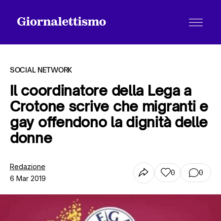
SOCIAL NETWORK
Il coordinatore della Lega a
Crotone scrive che migranti e
Tutti gli articoli
gay offendono la dignità delle
donne
Chi siamo
Redazione
0
0
6 Mar 2019
Contatti