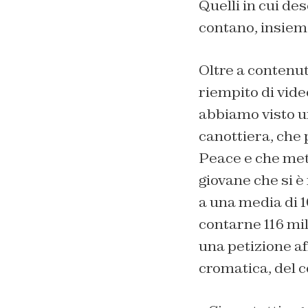
Quelli in cui de
contano, insieme
Oltre a contenuti
riempito di vid
abbiamo visto un
canottiera, che 
Peace e che mett
giovane che si è
a una media di 10
contarne 116 mi
una petizione af
cromatica, del c