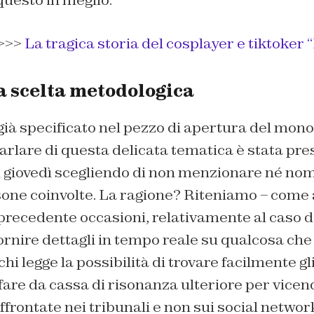
uesto in meglio.
>>>
La tragica storia del cosplayer e tiktoker 
a scelta metodologica
à specificato nel pezzo di apertura del monog
parlare di questa delicata tematica è stata pre
di giovedì scegliendo di non menzionare né no
rsone coinvolte. La ragione? Riteniamo – com
precedente occasioni, relativamente al caso d
ornire dettagli in tempo reale su qualcosa ch
chi legge la possibilità di trovare facilmente g
 fare da cassa di risonanza ulteriore per vicen
frontate nei tribunali e non sui social networ