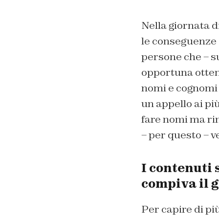
Nella giornata d
le conseguenze c
persone che – s
opportuna otten
nomi e cognomi (
un appello ai più
fare nomi ma rim
– per questo – v
I contenuti 
compiva il g
Per capire di pi