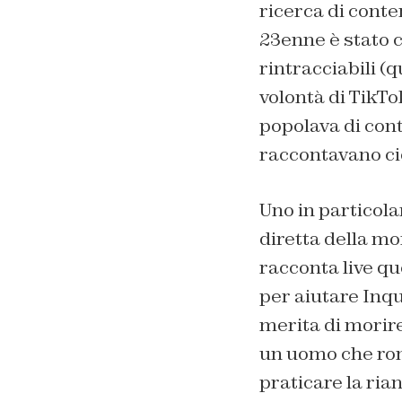
ricerca di conten
23enne è stato c
rintracciabili (
volontà di TikTok
popolava di conte
raccontavano ciò
Uno in particola
diretta della mo
racconta live qu
per aiutare Inq
merita di morire
un uomo che rom
praticare la ri