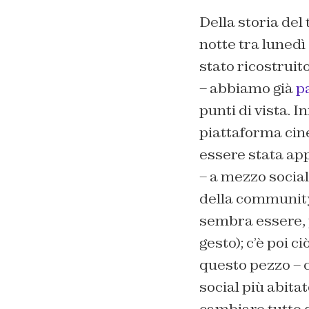
Della storia del
notte tra lunedì
stato ricostruito
– abbiamo già
p
punti di vista. I
piattaforma cine
essere stata ap
– a mezzo social
della community 
sembra essere, p
gesto); c’è poi c
questo pezzo – c
social più abita