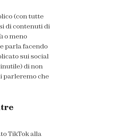
lico (con tutte
i di contenuti di
iù o meno
ne parla facendo
icato sui social
inutile) di non
ui parleremo che
ntre
to TikTok alla