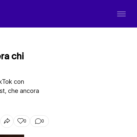
era chi
ikTok con
ost, che ancora
0
0