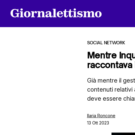
SOCIAL NETWORK
Mentre Inqui
raccontava i
Tutti gli articoli
Già mentre il ges
contenuti relativi
Chi siamo
deve essere chiar
Contatti
Ilaria Roncone
13 Ott 2023