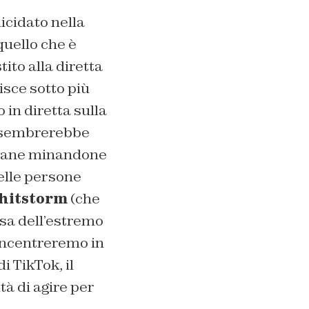
uicidato nella
quello che è
tito alla diretta
isce sotto più
 in diretta sulla
he sembrerebbe
iovane minandone
elle persone
hitstorm
(che
usa dell’estremo
 concentreremo in
i TikTok, il
tà di agire per