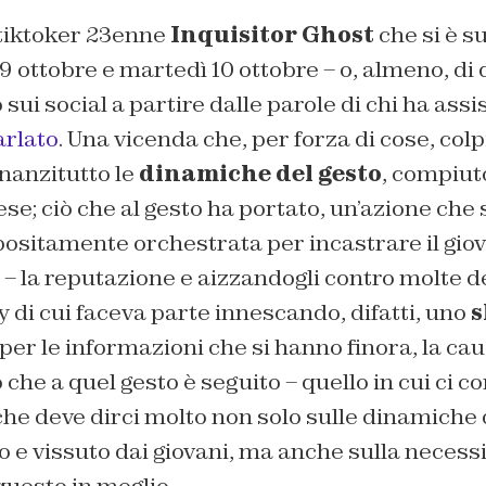
 tiktoker 23enne
Inquisitor Ghost
che si è s
 9 ottobre e martedì 10 ottobre – o, almeno, di 
 sui social a partire dalle parole di chi ha assis
arlato
. Una vicenda che, per forza di cose, colp
nnanzitutto le
dinamiche del gesto
, compiuto
se; ciò che al gesto ha portato, un’azione c
positamente orchestrata per incastrare il g
 – la reputazione e aizzandogli contro molte d
di cui faceva parte innescando, difatti, uno
s
er le informazioni che si hanno finora, la ca
iò che a quel gesto è seguito – quello in cui ci
he deve dirci molto non solo sulle dinamiche d
to e vissuto dai giovani, ma anche sulla necessi