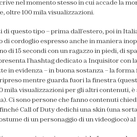
scrive nel momento stesso in cui accade la mor
, oltre 100 mila visualizzazioni.
 di questo tipo – prima dall’estero, poi in Italia
eo di cordoglio espresso anche in maniera ino
o di 15 secondi con un ragazzo in piedi, di spal
presenta l’hashtag dedicato a Inquisitor con la
e in evidenza – in buona sostanza – la forma f
 ripreso mentre guarda fuori la finestra (quest
 mila visualizzazioni per gli altri contenuti, è
la). Ci sono persone che fanno contenuti chie
finché Call of Duty dedichi una skin (una sorta
ostume di un personaggio di un videogioco) al 