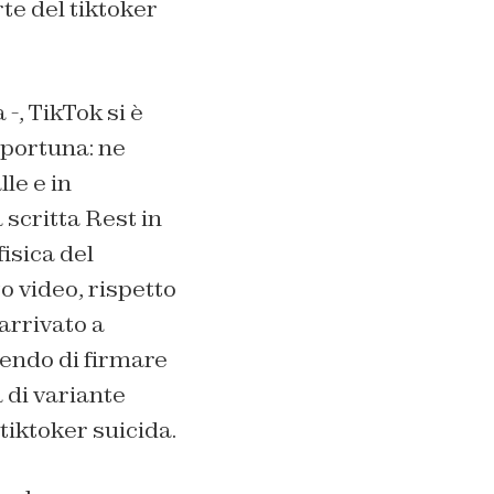
te del tiktoker
 -, TikTok si è
pportuna: ne
le e in
 scritta Rest in
isica del
o video, rispetto
 arrivato a
dendo di firmare
 di variante
tiktoker suicida.