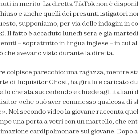
uti in merito. La diretta TikTok non è disponibi
hiuso e anche quelli dei presunti istigatori n
questo, supponiamo, per via delle indagini in c
). Il fatto è accaduto lunedì sera e già marted
nuti – soprattutto in lingua inglese – in cui a
 che avevano visto durante la diretta.
re colpisce parecchio: una ragazza, mentre st
rte di Inquisitor Ghost, ha girato e caricato du
ello che sta succedendo e chiede agli italiani 
uisitor «che può aver commesso qualcosa di s
». Nel secondo video la giovane racconta quell
pe una porta a vetri con un martello, che ent
animazione cardipolmonare sul giovane. Dopo 