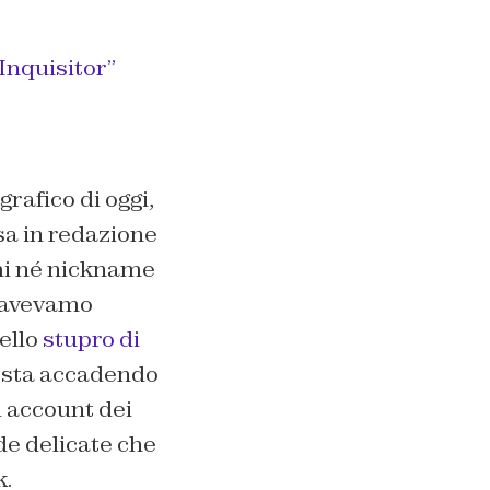
“Inquisitor”
rafico di oggi,
sa in redazione
mi né nickname
e avevamo
ello
stupro di
e sta accadendo
li account dei
de delicate che
k.