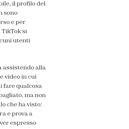
le, il profilo del
on sono
orso e per
ì TikTok si
lcuni utenti
a assistendo alla
e video in cui
di fare qualcosa
bagliato, ma non
o che ha visto:
ra e prova a
aver espresso