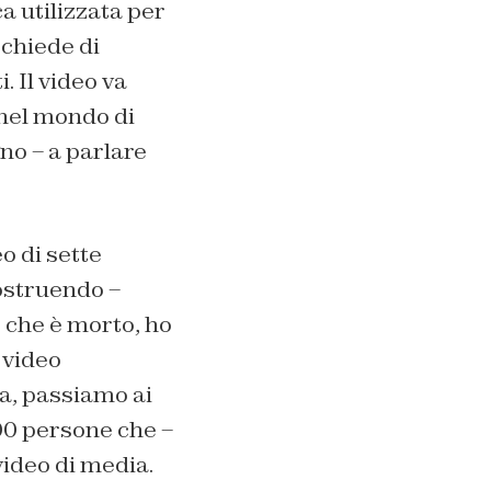
a utilizzata per
 chiede di
. Il video va
 nel mondo di
no – a parlare
o di sette
ostruendo –
 che è morto, ho
 video
ra, passiamo ai
900 persone che –
video di media.