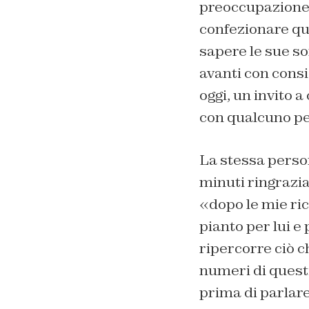
preoccupazione –
confezionare que
sapere le sue so
avanti con cons
oggi, un invito 
con qualcuno per
La stessa person
minuti ringrazi
«dopo le mie ri
pianto per lui e 
ripercorre ciò c
numeri di questi
prima di parlare