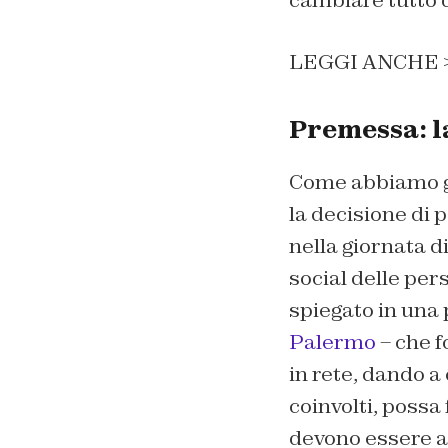
cambiare tutto q
LEGGI ANCHE 
Premessa: l
Come abbiamo gi
la decisione di 
nella giornata 
social delle pe
spiegato in una 
Palermo
– che f
in rete, dando a 
coinvolti, possa
devono essere af