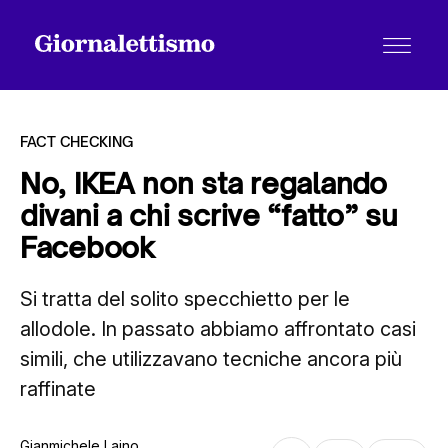
FACT CHECKING
No, IKEA non sta regalando
divani a chi scrive “fatto” su
Tutti gli articoli
Facebook
Si tratta del solito specchietto per le
Chi siamo
allodole. In passato abbiamo affrontato casi
simili, che utilizzavano tecniche ancora più
Contatti
raffinate
Gianmichele Laino