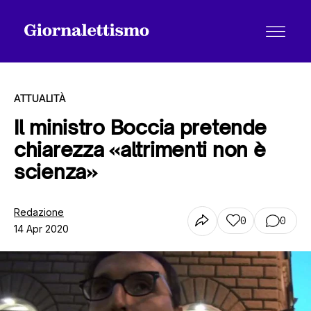
ATTUALITÀ
Il ministro Boccia pretende
chiarezza «altrimenti non è
Tutti gli articoli
scienza»
Chi siamo
Redazione
0
0
14 Apr 2020
Contatti