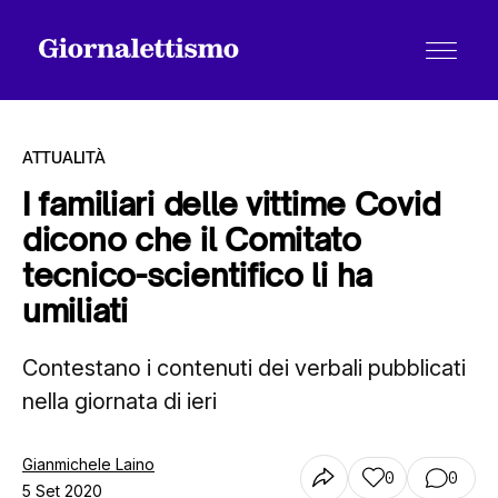
ATTUALITÀ
I familiari delle vittime Covid
dicono che il Comitato
Tutti gli articoli
tecnico-scientifico li ha
umiliati
Chi siamo
Contestano i contenuti dei verbali pubblicati
nella giornata di ieri
Contatti
Gianmichele Laino
0
0
5 Set 2020