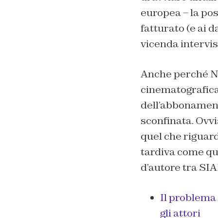
europea – la pos
fatturato (e ai da
vicenda intervis
Anche perché Ne
cinematografica
dell’abbonamento
sconfinata. Ovv
quel che riguar
tardiva come que
d’autore tra SI
Il problema
gli attori