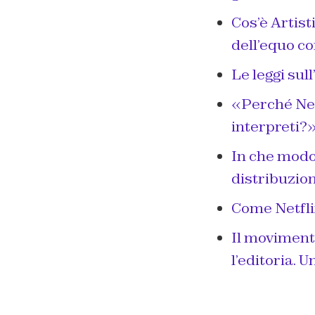
Cos’è Artist
dell’equo 
Le leggi su
«Perché Netf
interpreti?»
In che modo 
distribuzio
Come Netfli
Il moviment
l’editoria. U