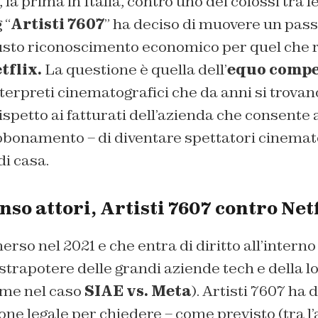
 la prima in Italia, contro uno dei colossi tra 
 “
Artisti 7607
” ha deciso di muovere un pass
iusto riconoscimento economico per quel che r
tflix.
La questione è quella dell’
equo compe
nterpreti cinematografici che da anni si trovano
ispetto ai fatturati dell’azienda che consente a
bbonamento – di diventare spettatori cinemato
i casa.
o attori, Artisti 7607 contro Net
so nel 2021 e che entra di diritto all’interno 
strapotere delle grandi aziende tech e della l
ome nel caso
SIAE vs. Meta
). Artisti 7607 ha
one legale per chiedere – come previsto (tra l’a