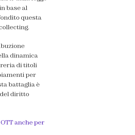
in base al
ondito questa
collecting.
ribuzione
ella dinamica
ria di titoli
biamenti per
a battaglia è
del diritto
e OTT anche per