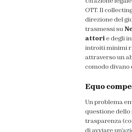
Un’azione legale,
OTT. Il collecting
direzione del g
trasmessi su
Ne
attori
e degli i
introiti minimi r
attraverso un a
comodo divano d
Equo compens
Un problema emer
questione dello 
trasparenza (c
di avviare un’azi