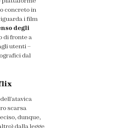
le piattaforme
o concreto in
iguarda i film
nso degli
 di fronte a
gli utenti –
grafici dal
flix
dell’atavica
oro scarsa
 deciso, dunque,
ltro) dalla legge