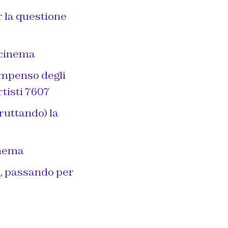
r la questione
 cinema
compenso degli
rtisti 7607
ruttando) la
inema
a, passando per