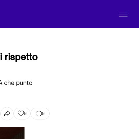
 rispetto
. A che punto
0
0