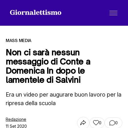
MASS MEDIA
Non ci sarà nessun
messaggio di Conte a
Tutti gli articoli
Domenica In dopo le
lamentele di Salvini
Chi siamo
Era un video per augurare buon lavoro per la
ripresa della scuola
Contatti
Redazione
0
0
11 Set 2020