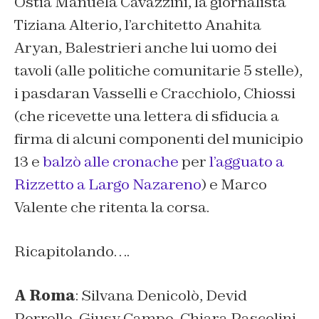
Ostia Manuela Cavazzini, la giornalista
Tiziana Alterio, l’architetto Anahita
Aryan, Balestrieri anche lui uomo dei
tavoli (alle politiche comunitarie 5 stelle),
i pasdaran Vasselli e Cracchiolo, Chiossi
(
che ricevette una lettera di sfiducia a
firma di alcuni componenti del municipio
13 e
balzò alle cronache
per
l’agguato a
Rizzetto a Largo Nazareno
) e Marco
Valente che ritenta la corsa.
Ricapitolando….
A Roma
: Silvana Denicolò, Devid
Porrello, Giusy Campo, Chiara Pascolini,