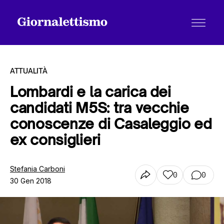
ATTUALITÀ
Lombardi e la carica dei
candidati M5S: tra vecchie
Tutti gli articoli
conoscenze di Casaleggio ed
ex consiglieri
Chi siamo
Stefania Carboni
0
0
30 Gen 2018
Contatti