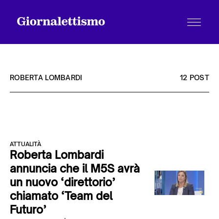
ROBERTA LOMBARDI
12 POST
Tutti gli articoli
ATTUALITÀ
Chi siamo
Roberta Lombardi
annuncia che il M5S avrà
un nuovo ‘direttorio’
Contatti
chiamato ‘Team del
Futuro’