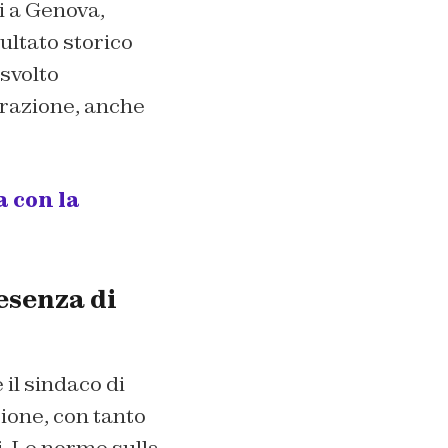
ri a Genova,
sultato storico
 svolto
torazione, anche
 con la
resenza di
il sindaco di
sione, con tanto
i. Le norme sulla