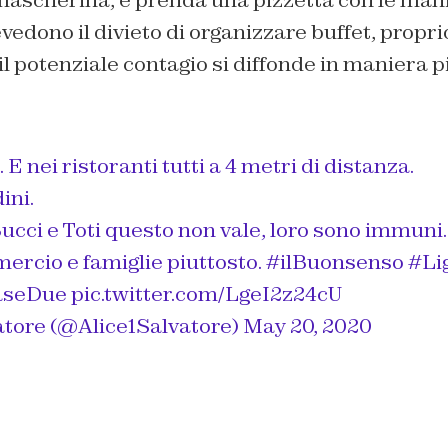
vedono il divieto di organizzare buffet, propr
l potenziale contagio si diffonde in maniera pi
. E nei ristoranti tutti a 4 metri di distanza.
ini.
cci e Toti questo non vale, loro sono immuni.
ercio e famiglie piuttosto.
#ilBuonsenso
#Li
aseDue
pic.twitter.com/LgeI2z24cU
atore (@Alice1Salvatore)
May 20, 2020