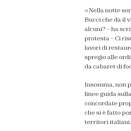
«Nella notte sono
Bucci che dà il v
alcuni? – ha scr
protesta – Ci ri
lavori di restau
spregio alle or
da cabaret di foc
Insomma, non pr
linee guida sulla
concordate propr
che si è fatto po
territori italian