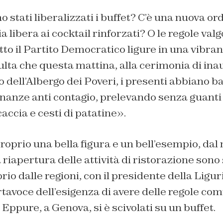
 stati liberalizzati i buffet? C’è una nuova ord
ia libera ai cocktail rinforzati? O le regole val
itto il Partito Democratico ligure in una vibran
sulta che questa mattina, alla cerimonia di in
ro dell’Albergo dei Poveri, i presenti abbiano b
dinanze anti contagio, prelevando senza guant
accia e cesti di patatine».
oprio una bella figura e un bell’esempio, da
 riapertura delle attività di ristorazione sono
io dalle regioni, con il presidente della Ligur
rtavoce dell’esigenza di avere delle regole comu
i. Eppure, a Genova, si è scivolati su un buffet.