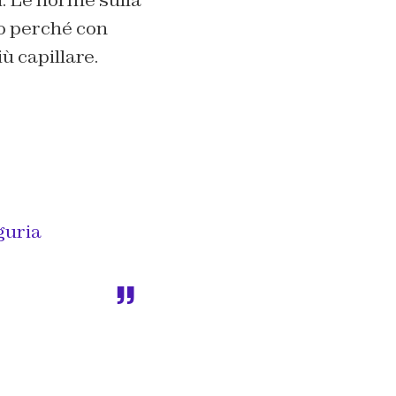
io perché con
ù capillare.
guria