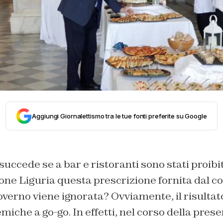
Aggiungi Giornalettismo tra le tue fonti preferite su Google
uccede se a bar e ristoranti sono stati proibiti
one Liguria questa prescrizione fornita dal c
governo viene ignorata? Ovviamente, il risultat
emiche a go-go. In effetti, nel corso della pres