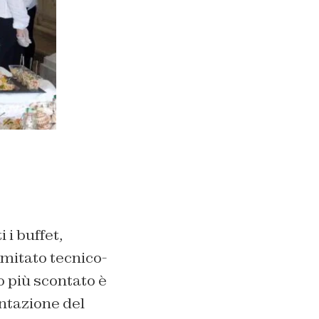
 i buffet,
omitato tecnico-
o più scontato è
entazione del