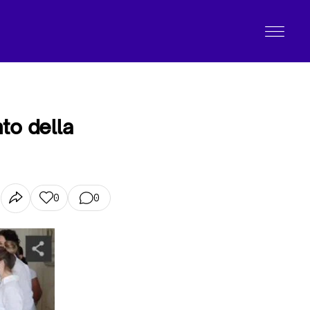
nto della
0
0