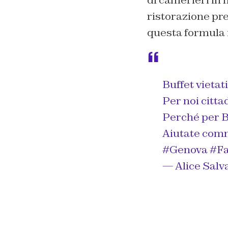
ristorazione pre
questa formula i
Buffet vietati
Per noi cittad
Perché per Bu
Aiutate comm
#Genova
#F
— Alice Salv