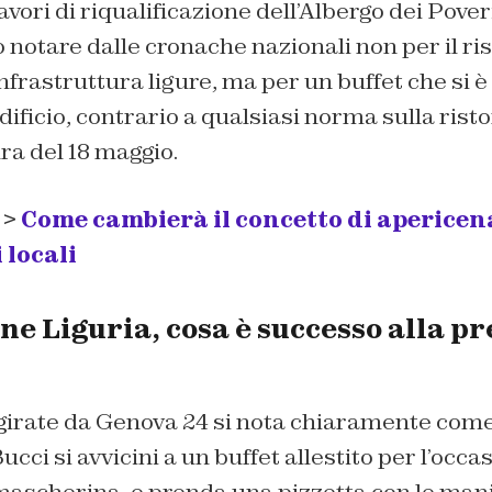
avori di riqualificazione dell’Albergo dei Pove
to notare dalle cronache nazionali non per il ri
nfrastruttura ligure, ma per un buffet che si è
’edificio, contrario a qualsiasi norma sulla ris
ra del 18 maggio.
 >
Come cambierà il concetto di apericena
 locali
ne Liguria, cosa è successo alla p
girate da Genova 24 si nota chiaramente come 
ci si avvicini a un buffet allestito per l’occa
mascherina, e prenda una pizzetta con le man