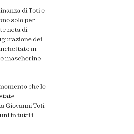
inanza di Toti e
gono solo per
te nota di
augurazione dei
anchettato in
i e mascherine
l momento che le
 state
ia Giovanni Toti
ni in tutti i