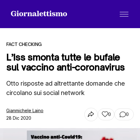
FACT CHECKING
L’Iss smonta tutte le bufale
sul vaccino anti-coronavirus
Tutti gli articoli
Otto risposte ad altrettante domande che
circolano sui social network
Chi siamo
Gianmichele Laino
0
0
Contatti
28 Dic 2020