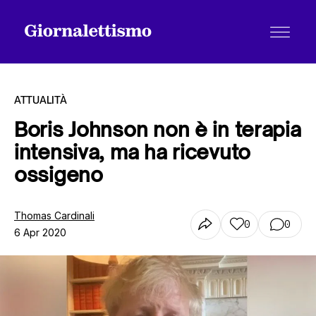
ATTUALITÀ
Boris Johnson non è in terapia
intensiva, ma ha ricevuto
Tutti gli articoli
ossigeno
Chi siamo
Thomas Cardinali
0
0
6 Apr 2020
Contatti