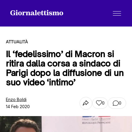
ATTUALITÀ
Il ‘fedelissimo’ di Macron si
ritira dalla corsa a sindaco di
Tutti gli articoli
Parigi dopo la diffusione di un
suo video ‘intimo’
Chi siamo
Enzo Boldi
0
0
14 Feb 2020
Contatti