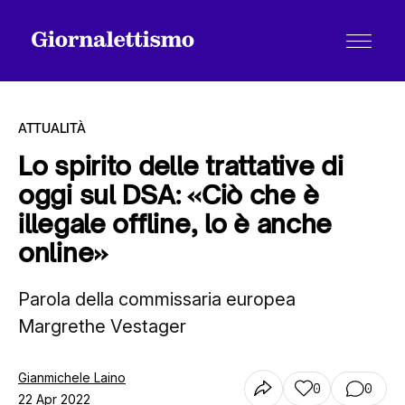
ATTUALITÀ
Lo spirito delle trattative di
oggi sul DSA: «Ciò che è
Tutti gli articoli
illegale offline, lo è anche
online»
Chi siamo
Parola della commissaria europea
Margrethe Vestager
Contatti
Gianmichele Laino
0
0
22 Apr 2022