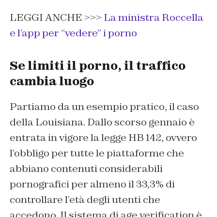
LEGGI ANCHE >>>
La ministra Roccella
e l’app per “vedere” i porno
Se limiti il porno, il traffico
cambia luogo
Partiamo da un esempio pratico, il caso
della Louisiana. Dallo scorso gennaio è
entrata in vigore la legge HB 142, ovvero
l’obbligo per tutte le piattaforme che
abbiano contenuti considerabili
pornografici per almeno il 33,3% di
controllare l’età degli utenti che
accedono. Il sistema di age verification è