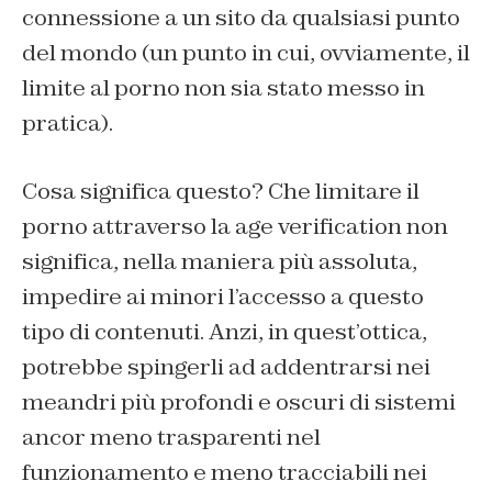
connessione a un sito da qualsiasi punto
del mondo (un punto in cui, ovviamente, il
limite al porno non sia stato messo in
pratica).
Cosa significa questo? Che limitare il
porno attraverso la age verification non
significa, nella maniera più assoluta,
impedire ai minori l’accesso a questo
tipo di contenuti. Anzi, in quest’ottica,
potrebbe spingerli ad addentrarsi nei
meandri più profondi e oscuri di sistemi
ancor meno trasparenti nel
funzionamento e meno tracciabili nei