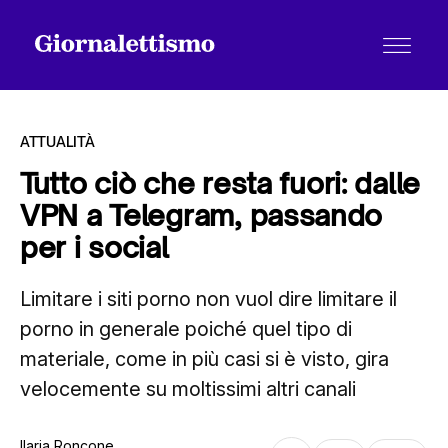
ATTUALITÀ
Tutto ciò che resta fuori: dalle
VPN a Telegram, passando
Tutti gli articoli
per i social
Limitare i siti porno non vuol dire limitare il
Chi siamo
porno in generale poiché quel tipo di
materiale, come in più casi si è visto, gira
Contatti
velocemente su moltissimi altri canali
Ilaria Roncone