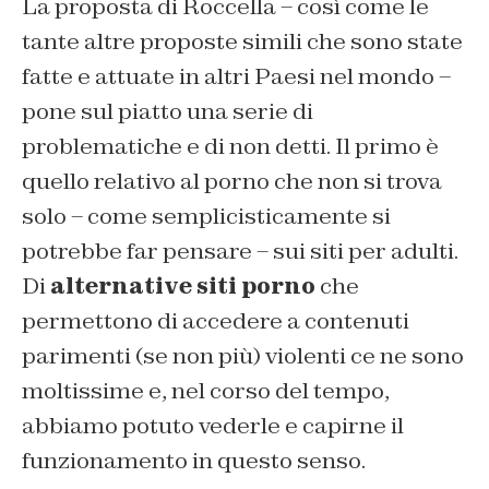
La proposta di Roccella – così come le
tante altre proposte simili che sono state
fatte e attuate in altri Paesi nel mondo –
pone sul piatto una serie di
problematiche e di non detti. Il primo è
quello relativo al porno che non si trova
solo – come semplicisticamente si
potrebbe far pensare – sui siti per adulti.
Di
alternative siti porno
che
permettono di accedere a contenuti
parimenti (se non più) violenti ce ne sono
moltissime e, nel corso del tempo,
abbiamo potuto vederle e capirne il
funzionamento in questo senso.