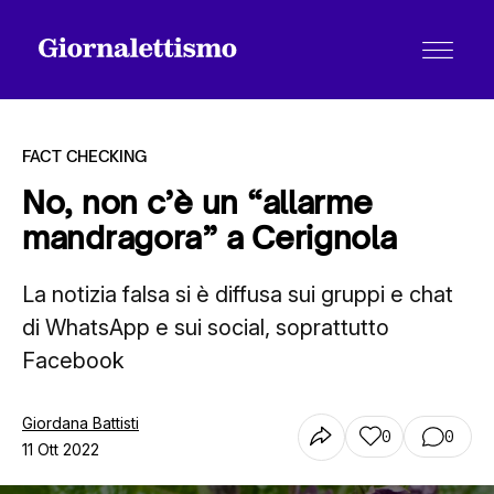
FACT CHECKING
No, non c’è un “allarme
mandragora” a Cerignola
Tutti gli articoli
La notizia falsa si è diffusa sui gruppi e chat
di WhatsApp e sui social, soprattutto
Chi siamo
Facebook
Contatti
Giordana Battisti
0
0
11 Ott 2022