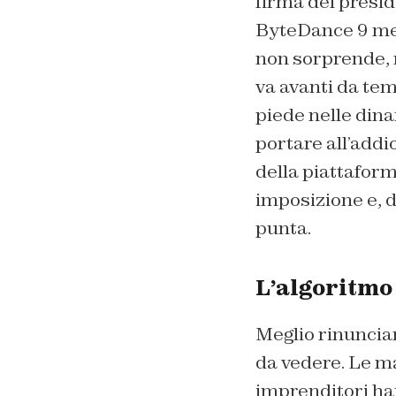
firma del presid
ByteDance 9 mes
non sorprende, m
va avanti da te
piede nelle dina
portare all’addi
della piattaform
imposizione e, d
punta.
L’algoritmo 
Meglio rinunciar
da vedere. Le ma
imprenditori han