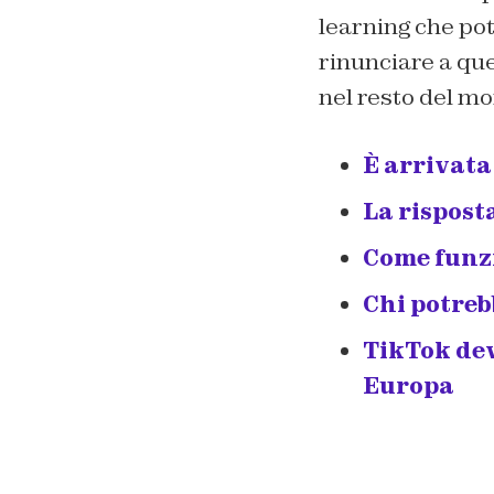
learning che pot
rinunciare a que
nel resto del m
È arrivata 
La rispost
Come funzi
Chi potreb
TikTok de
Europa