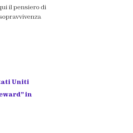
i il pensiero di
 sopravvivenza
ati Uniti
eward” in