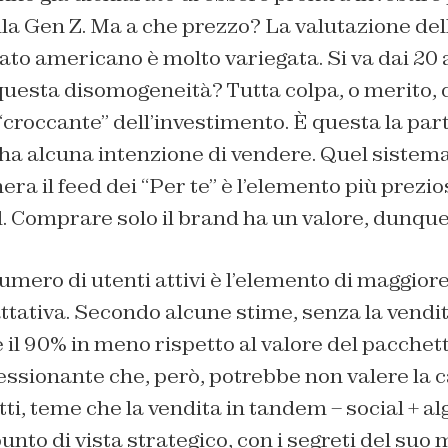
la Gen Z. Ma a che prezzo? La valutazione del
to americano è molto variegata. Si va dai 20 a
questa disomogeneità? Tutta colpa, o merito, d
“croccante” dell’investimento. È questa la par
a alcuna intenzione di vendere. Quel sistem
ra il feed dei “Per te” è l’elemento più prezio
. Comprare solo il brand ha un valore, dunque,
umero di utenti attivi è l’elemento di maggior
ttativa. Secondo alcune stime, senza la vendit
il 90% in meno rispetto al valore del pacchet
ssionante che, però, potrebbe non valere la c
ti, teme che la vendita in tandem – social + a
punto di vista strategico, con i segreti del suo