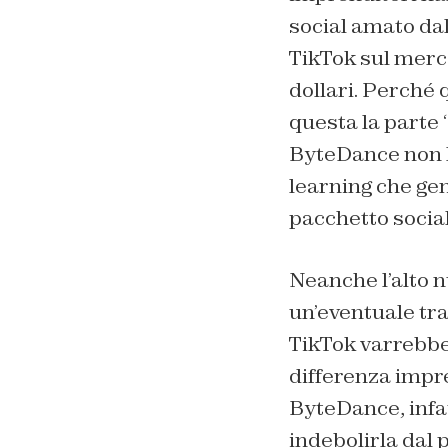
social amato dal
TikTok sul merca
dollari. Perché 
questa la parte 
ByteDance non h
learning che gene
pacchetto social
Neanche l’alto n
un’eventuale tra
TikTok varrebbe 
differenza impre
ByteDance, infat
indebolirla dal 