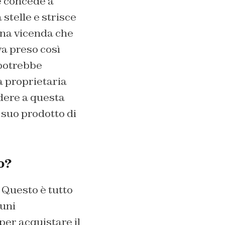
e concede a
stelle e strisce
una vicenda che
a preso così
 potrebbe
a proprietaria
dere a questa
 suo prodotto di
o?
? Questo è tutto
cuni
per acquistare il