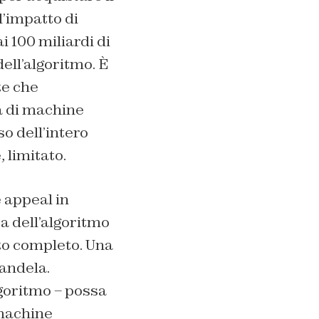
l’impatto di
i 100 miliardi di
ell’algoritmo. È
te che
a di machine
so dell’intero
 limitato.
e appeal in
a dell’algoritmo
to completo. Una
andela.
lgoritmo – possa
 machine