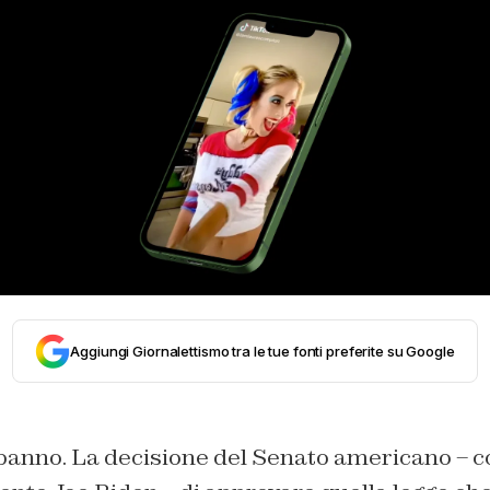
Aggiungi Giornalettismo tra le tue fonti preferite su Google
i banno. La decisione del Senato americano – 