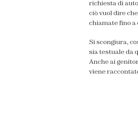
richiesta di aut
ciò vuol dire ch
chiamate fino a 
Si scongiura, cos
sia testuale da 
Anche ai genitor
viene raccontat