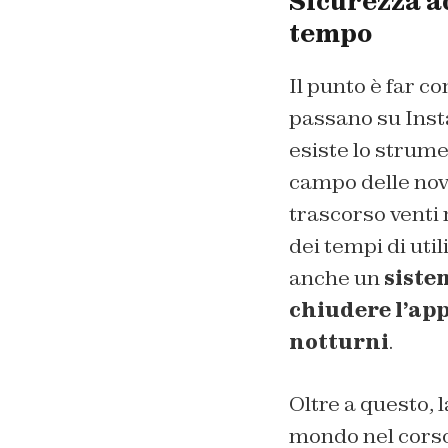
Sicurezza ad
tempo
Il punto è far 
passano su Insta
esiste lo strume
campo delle novi
trascorso venti 
dei tempi di util
anche un
siste
chiudere l’app
notturni
.
Oltre a questo, 
mondo nel corso