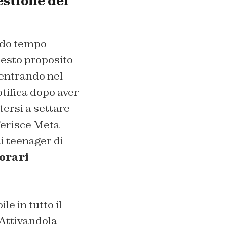
estione del
ndo tempo
uesto proposito
 entrando nel
tifica dopo aver
tersi a settare
ferisce Meta –
i teenager di
 orari
e in tutto il
 Attivandola