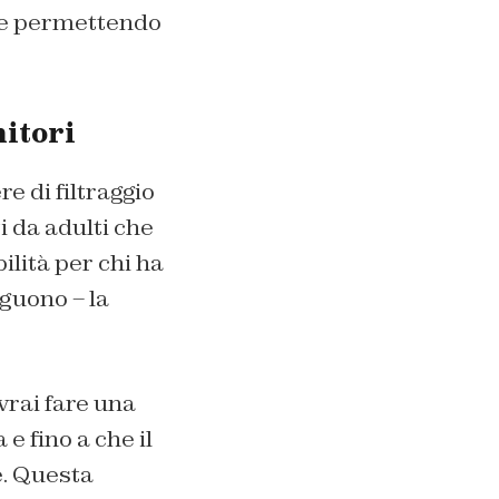
e e permettendo
nitori
e di filtraggio
i da adulti che
lità per chi ha
eguono – la
vrai fare una
e fino a che il
e. Questa