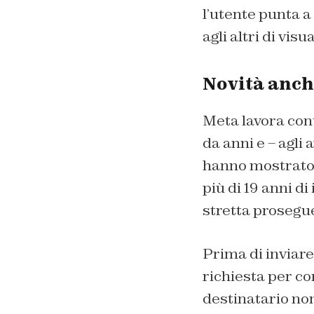
l’utente punta a
agli altri di visu
Novità anche
Meta lavora cont
da anni e – agli 
hanno mostrato 
più di 19 anni d
stretta prosegu
Prima di inviar
richiesta per co
destinatario non