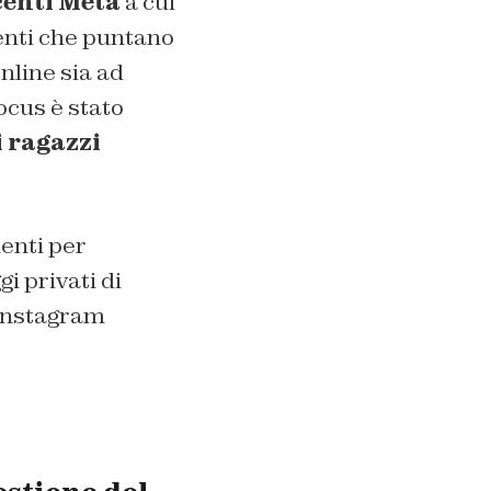
centi Meta
a cui
enti che puntano
online sia ad
focus è stato
i ragazzi
menti per
i privati di
 Instagram