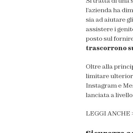
Si tratta di una 
l’azienda ha di
sia ad aiutare gl
assistere i genit
posto sul fornir
trascorrono su
Oltre alla princ
limitare ulterio
Instagram e Mes
lanciata a livell
LEGGI ANCHE 