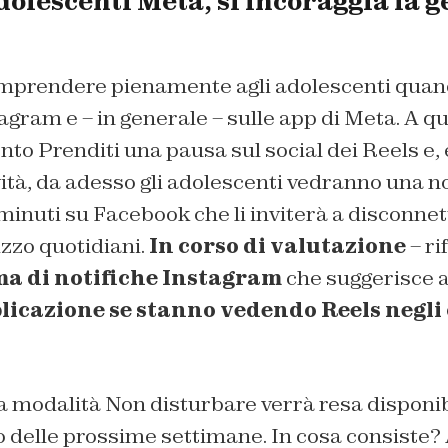
olescenti Meta, si incoraggia la g
comprendere pienamente agli adolescenti qua
gram e – in generale – sulle app di Meta. A q
nto Prenditi una pausa sul social dei Reels e,
tà, da adesso gli adolescenti vedranno una no
minuti su Facebook che li inviterà a disconnet
izzo quotidiani.
In corso di valutazione
– ri
ma di notifiche Instagram
che suggerisce a
licazione se stanno vedendo Reels negli
la modalità Non disturbare verrà resa disponibil
 delle prossime settimane. In cosa consiste?