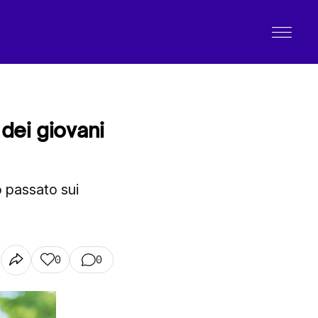
dei giovani
o passato sui
0
0