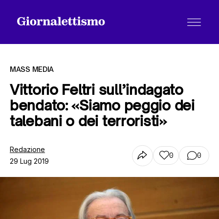
MASS MEDIA
Vittorio Feltri sull’indagato
bendato: «Siamo peggio dei
Tutti gli articoli
talebani o dei terroristi»
Chi siamo
Redazione
0
0
29 Lug 2019
Contatti