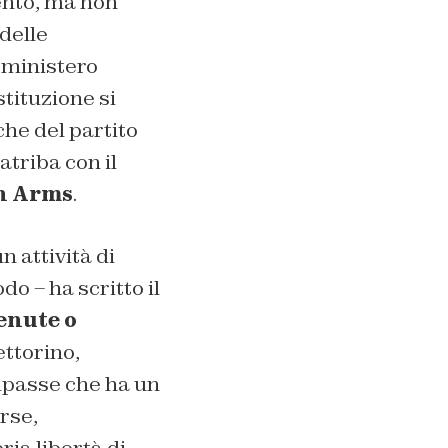
mento, ma non
delle
l ministero
stituzione si
che del partito
atriba con il
n Arms
.
n attività di
o – ha scritto il
enute o
ttorino,
mpasse che ha un
rse,