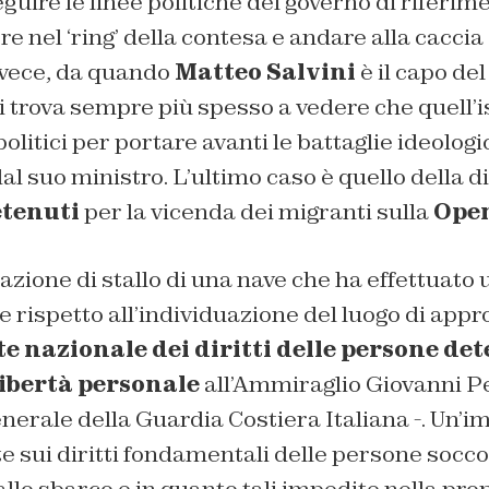
guire le linee politiche del governo di riferi
 nel ‘ring’ della contesa e andare alla caccia 
nvece, da quando
Matteo Salvini
è il capo de
 si trova sempre più spesso a vedere che quell’i
olitici per portare avanti le battaglie ideologi
l suo ministro. L’ultimo caso è quello della di
etenuti
per la vicenda dei migranti sulla
Ope
zione di stallo di una nave che ha effettuato u
 rispetto all’individuazione del luogo di approd
 nazionale dei diritti delle persone det
libertà personale
all’Ammiraglio Giovanni Pe
rale della Guardia Costiera Italiana -. Un’i
e sui diritti fondamentali delle persone socco