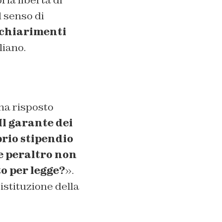
ria libertà di
l senso di
chiarimenti
liano.
 ha risposto
Il garante dei
prio stipendio
e peraltro non
to per legge?
».
istituzione della