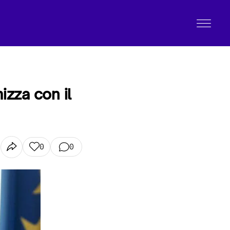
izza con il
0
0