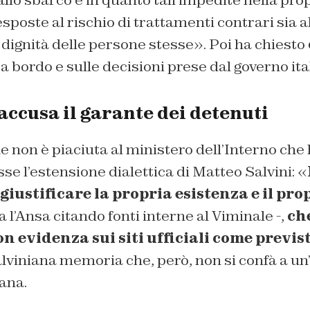
allo sbarco e in quanto tali impedite nella prop
poste al rischio di trattamenti contrari sia a
 dignità delle persone stesse». Poi ha chiesto
 a bordo e sulle decisioni prese dal governo ita
accusa il garante dei detenuti
e non è piaciuta al ministero dell’Interno che
sse l’estensione dialettica di Matteo Salvini: «
giustificare la propria esistenza e il pro
a l’Ansa citando fonti interne al Viminale -,
ch
on evidenza sui siti ufficiali come previs
alviniana memoria che, però, non si confà a un’
ana.