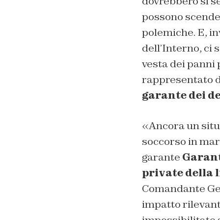
dovrebbero sì se
possono scendere
polemiche. E, i
dell’Interno, ci
vesta dei panni p
rappresentato da
garante dei d
«Ancora un situa
soccorso in mare
garante
Garante
private della 
Comandante Gene
impatto rilevant