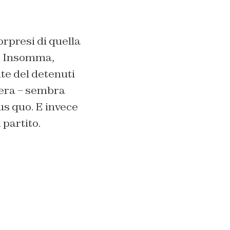
orpresi di quella
o. Insomma,
te del detenuti
ttera – sembra
us quo. E invece
 partito.