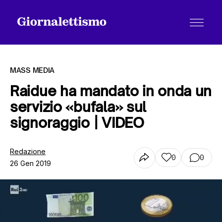
MASS MEDIA
Raidue ha mandato in onda un
servizio «bufala» sul
Tutti gli articoli
signoraggio | VIDEO
Chi siamo
Redazione
0
0
26 Gen 2019
Contatti