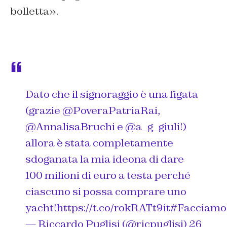
bolletta
».
Dato che il signoraggio è una figata
(grazie
@PoveraPatriaRai
,
@AnnalisaBruchi
e
@a_g_giuli
!)
allora è stata completamente
sdoganata la mia ideona di dare
100 milioni di euro a testa perché
ciascuno si possa comprare uno
yacht!
https://t.co/rokRATt9it
#Facciamo
— Riccardo Puglisi (@ricpuglisi)
26