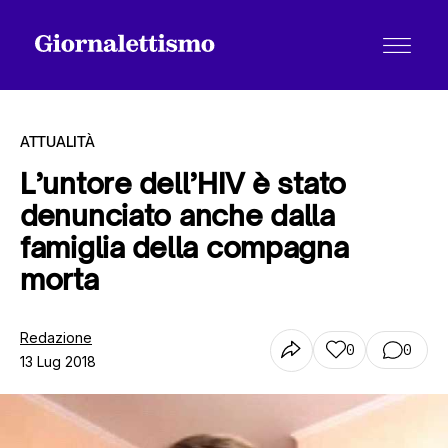
ATTUALITÀ
L’untore dell’HIV è stato
denunciato anche dalla
Tutti gli articoli
famiglia della compagna
morta
Chi siamo
Redazione
0
0
13 Lug 2018
Contatti