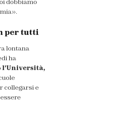
 noi dobbiamo
emia».
 per tutti
ra lontana
edi ha
o
l’Università,
scuole
r collegarsi e
 essere