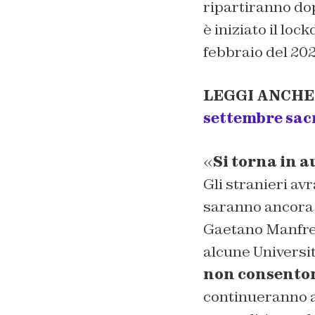
ripartiranno dop
è iniziato il lo
febbraio del 202
LEGGI ANCHE
settembre sacr
«
Si torna in a
Gli stranieri av
saranno ancora l
Gaetano Manfredi
alcune Universit
non consenton
continueranno a 