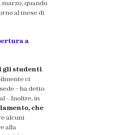
 a marzo, quando
torno al mese di
pertura a
 gli studenti
.
bilmente ci
 sede – ha detto
-. Inoltre, in
llamento, che
re alcuni
e alla