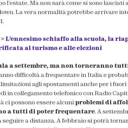
o l’estate. Ma non sarà come si sono lasciati
ckdown. La vera normalità potrebbe arrivare in
1.
 >
L’ennesimo schiaffo alla scuola, la ria
ificata al turismo e alle elezioni
ula a settembre, ma non torneranno tutti
ranno difficoltà a frequentare in Italia e proba
imitazioni agli spostamenti anche per i fuori
 in collegamento telefonico con Radio Capital 
à ci possono essere alcuni
problemi di affo
o a tutti di poter frequentare
. A settemb
seguire a distanza. A febbraio si potrà tornar