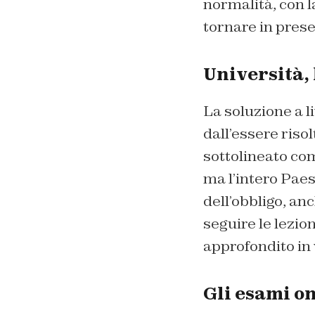
normalità, con l
tornare in pres
Università, 
La soluzione a 
dall’essere riso
sottolineato co
ma l’intero Paes
dell’obbligo, an
seguire le lezio
approfondito in 
Gli esami o