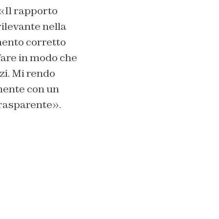
 «Il rapporto
rilevante nella
mento corretto
 fare in modo che
zi. Mi rendo
mente con un
trasparente».