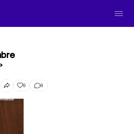
mbre
»
0
0